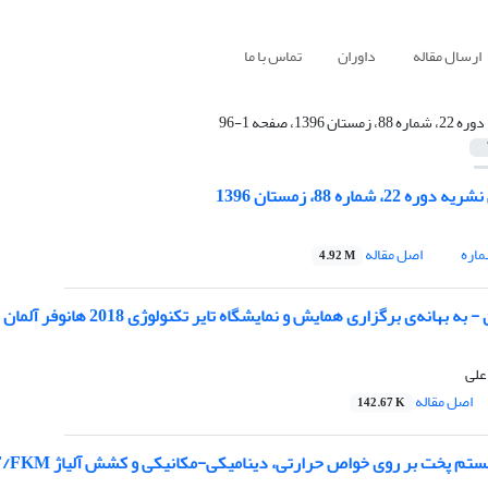
ارسال مقاله
داوران
تماس با ما
دوره 22، شماره 88، زمستان 1396، صفحه 1-96
 شماره 88، زمستان 1396
اره
اصل مقاله
4.92 M
ه بهانه‌ی برگزاری همایش و نمایشگاه تایر تکنولوژی 2018 هانوفر آلمان
علی
اصل مقاله
142.67 K
تم پخت بر روی خواص حرارتی، دینامیکی-مکانیکی و کشش آلیاژ PVDF/FKM