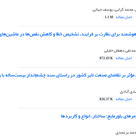
، محمد کرابی، یوسف جهانی
اصل مقاله
1.1 M
شمند برای نظارت بر فرایند، تشخیص خطا و کاهش نقص‌ها در ماشین‌های 
مدتقی دهقان خلیلی
اصل مقاله
872.43 K
 مؤثر بر تقاضای صنعت تایر کشور در راستای سند چشم‌انداز بیست‌ساله با
هدی آبادی
اصل مقاله
826.37 K
رهای بلورمایع: ساختار، انواع و کاربردها
حمد برغمدی