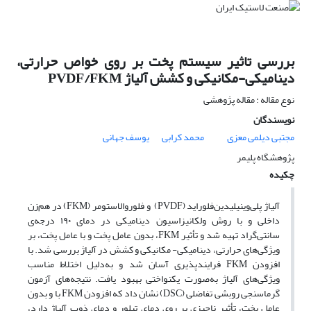
بررسی تاثیر سیستم پخت بر روی خواص حرارتی،
دینامیکی-مکانیکی و کشش آلیاژ PVDF/FKM
نوع مقاله : مقاله پژوهشی
نویسندگان
مجتبی دیلمی معزی
محمد کرابی
یوسف جهانی
پژوهشگاه پلیمر
چکیده
آلیاژ پلی‌وینیلیدین‌فلوراید (PVDF) و فلوروالاستومر (FKM) در هم‌زن
داخلی و با روش ولکانیزاسیون دینامیکی در دمای ۱۹۰ درجه‌ی
سانتی‌گراد تهیه شد و تأثیر FKM، بدون عامل پخت و با عامل پخت، بر
ویژگی‌های حرارتی، دینامیکی- مکانیکی و کشش در آلیاژ بررسی شد. با
افزودن FKM فرایندپذیری آسان شد و به‌دلیل اختلاط مناسب
ویژگی‌های آلیاژ به‌صورت یکنواختی بهبود یافت. نتیجه‌های آزمون
گرماسنجی روبشی تفاضلی (DSC) نشان داد که افزودن FKM با و بدون
عامل پخت، تأثیر ناچیزی بر روی دمای تبلور و دمای ذوب آلیاژ دارد،