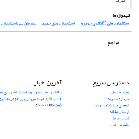
گیرد.
کلیدواژه‌ها
ستانداردهای 85‌گانه‌ی خودرو
‌ استانداردهای جدید
سازمان ملی استاندارد ا
مراجع
دسترسی سریع
آخرین اخبار
صفحه اصلی
جانشین سردبیر و ویراستار نشریه‌ی صن
درباره نشریه
جناب آقای مهندس فریبرز عوض ملایری د
اعضای هیات تحریریه
گفت
1396-07-27
ارسال مقاله
تماس با ما
نقشه سایت