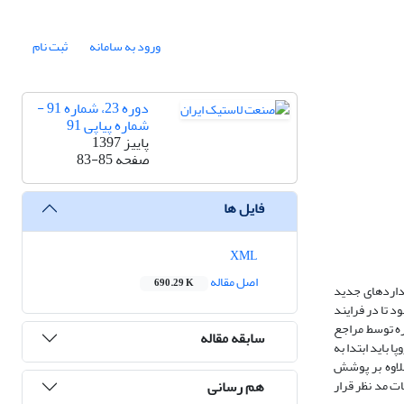
ورود به سامانه
ثبت نام
دوره 23، شماره 91 -
شماره پیاپی 91
پاییز 1397
صفحه
83-85
فایل ها
XML
اصل مقاله
690.29 K
با استانداردهای جدید
باید تطبیق با 22 استاندارد باقی‌مانده محقق شود تا در فرایند
هنمودها بودند، از زمان اشاره توسط مراجع
سابقه مقاله
 باید ابتدا به
علاوه بر پوشش
هم رسانی
ت مد نظر قرار