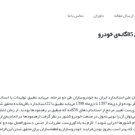
ارسال مقاله
داوران
تماس با ما
 ابلاغ استانداردهای جدید 85‌گانه از سوی سازمان ملی استاندارد ایران به خودروسازان طی دو مرحله، می‌باید تطبیق تولیدات 
صورت گیرد. از دی‌ماه 1396 تا دی‌ماه 1397 تطبیق با استانداردهای 63‌گانه مدنظر بوده و از د‌ی‌ماه 1397 تا دی‌ماه 1398 می‌
تمدید مجوز شماره‌گذاری خودروهای تولیدی توقفی ایجاد نشود. لازم به یادآوری‌ست تغییر مرجع از استانداردهای 56گانه که منطبق بر ر
‌توان آن را نوعی تحول در صنعت خودرو کشور در نظر گرفت (رهنمودها در اتحادیه‌ی اروپا
مام کشورها اجرایی شوند). لازم به یادآوری‌‌ست مقررات از جنس دستورالعمل بوده و 
 که بهتر است به‌روز بودن فرایند خودروسازان و قطعه‌سازان برای محقق شدن این الزاما