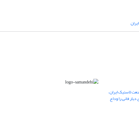
یران
عت لاستیک ایران،
یار فانی را وداع