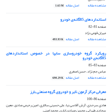
مشاهده مقاله
اصل مقاله
1.63 M
استانداردهای 85‌گانه‌ی خودرو
صفحه
81-82
مهران قومی نژاد
مشاهده مقاله
اصل مقاله
493.93 K
رویکرد گروه خودروسازی سایپا در خصوص استانداردهای
85‌گانه‌ی خودرو
صفحه
83-85
عباس جم نژاد، حسن اصغری
مشاهده مقاله
اصل مقاله
690.29 K
معرفی مرکز آزمون تایر و خودروی گروه صنعتی بارز
صفحه
86-100
هادی سرحدی، آرش آقاسی نیا، علی حسینی سالاری، امین رحیمی صادق، معین
سجادی طهرانی، محسن صیادی اناری، محمد امینی