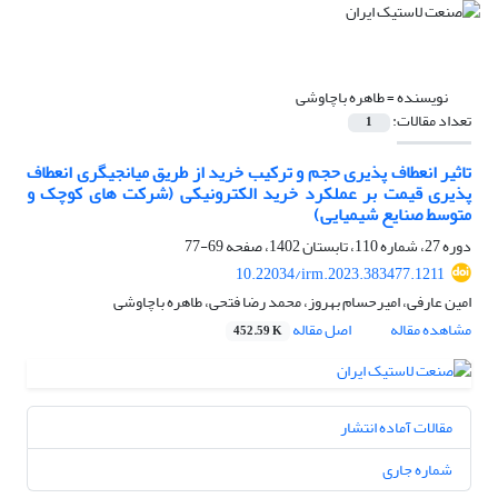
نویسنده =
طاهره باچاوشی
تعداد مقالات:
1
تاثیر انعطاف پذیری حجم و ترکیب خرید از طریق میانجیگری انعطاف
پذیری قیمت بر عملکرد خرید الکترونیکی (شرکت های کوچک و
متوسط صنایع شیمیایی)
دوره 27، شماره 110، تابستان 1402، صفحه
69-77
10.22034/irm.2023.383477.1211
امین عارفی، امیرحسام بهروز، محمد رضا فتحی، طاهره باچاوشی
مشاهده مقاله
اصل مقاله
452.59 K
مقالات آماده انتشار
شماره جاری