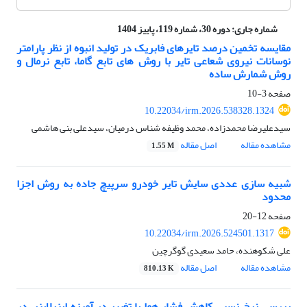
شماره جاری:
دوره 30، شماره 119، پاییز 1404
مقایسه تخمین درصد تایرهای فابریک در تولید انبوه از نظر پارامتر
نوسانات نیروی شعاعی تایر با روش های تابع گاما، تابع نرمال و
روش شمارش ساده
صفحه
3-10
10.22034/irm.2026.538328.1324
سیدعلیرضا محمدزاده، محمد وظیفه شناس درمیان، سیدعلی بنی هاشمی
مشاهده مقاله
اصل مقاله
1.55 M
شبیه سازی عددی سایش تایر خودرو سرپیچ جاده به روش اجزا
محدود
صفحه
12-20
10.22034/irm.2026.524501.1317
علی شکوهنده، حامد سعیدی گوگرچین
مشاهده مقاله
اصل مقاله
810.13 K
بررسی نرخ نسبی کاهش فشار هوا با تغییر در آمیزه اینرلاینر، در