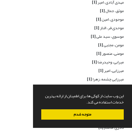
مهدی آبادی، امیر
[1]
موثق، جمال
[1]
موجودی، امین
[1]
موحدی فر، الناز
[1]
موسوی، سید علی
[1]
مومن، مجتبی
[1]
مومنی، منصور
[1]
میرابی، وحیدرضا
[1]
میرزایی، امیر
[1]
میرزایی چشمه، زهرا
[1]
مینویی، مهرزاد
[1]
این وب سایت از کوکی ها برای اطمینان از ارائه بهترین
ن
خدمات استفاده می کند.
نائینی، عارف
[1]
متوجه شدم
ناجی پور، مهسا
[1]
نادری، قاسم
[1]