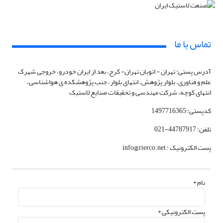
تماس با ما
آدرس پستی: تهران - اتوبان تهران- کرج، بعد از ایران خودرو، خروجی شهرک
علم و فناوری، بلوار پژوهش، انتهای بلوار، جنب پژوهشکده ی هواشناسی،
انتهای کوچه، شرکت مهندسی و تحقیقات صنایع لاستیک
کدپستی: 1497716365
تلفن: 44787917-021
پست الکترونیک : info@rierco.net
نام *
پست الکترونیکی *