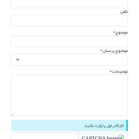
تلفن
موضوع *
موضوع پرسش *
توضیحات *
کاراکتر اول را وارد نکنید.