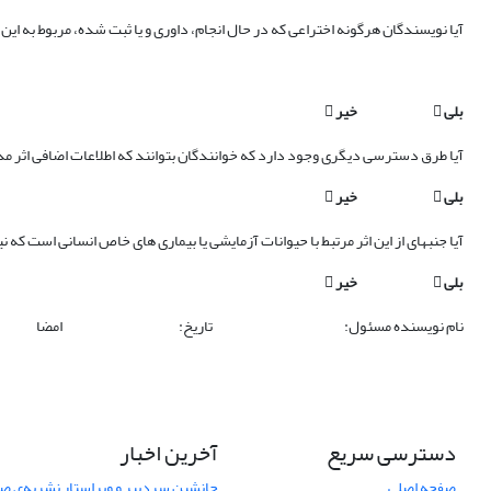
آیا نویسندگان هرگونه اختراعی که در حال انجام، داوری و یا ثبت شده، مربوط به این ا
بلی

خیر

آیا طرق دسترسی دیگری وجود دارد که خوانندگان بتوانند که اطلاعات اضافی اثر مذک
بلی

خیر

آیا جنبه‏ای از این اثر مرتبط با حیوانات آزمایشی یا بیماری های خاص انسانی است که نی
بلی

خیر

نام نویسنده مسئول: تاریخ: امضا
دسترسی سریع
آخرین اخبار
صفحه اصلی
جانشین سردبیر و ویراستار نشریه‌ی صن