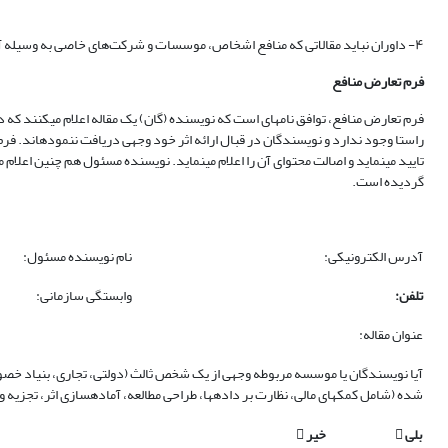
۴- داوران نباید مقالاتی که منافع اشخاص، موسسات و شرکت‌های خاصی به وسیله آن حاصل می‌شود یا روابط شخصی در آن مشاهده می‌شود را برای داوری قبول کنند.
فرم تعارض منافع
فرم تعارض منافع، توافق نامه‏ای است که نویسنده (گان) یک مقاله اعلام می‏کنند که در 
راستا وجود ندارد و نویسندگان در قبال ارائه اثر خود وجهی دریافت ننموده‏اند. فر
تایید می‏‏نماید و اصالت محتوای آن را اعلام می‏‏نماید. نویسنده مسئول هم چنین اعل
گردیده است.
آدرس الکترونیکی:
نام نویسنده مسئول:
تلفن:
وابستگی سازمانی:
عنوان مقاله:
آیا نویسندگان یا موسسه مربوطه وجهی از یک شخص ثالث (دولتی، تجاری، بنیاد خصوصی
شده (شامل کمک‏های مالی، نظارت بر داده‏ها، طراحی مطالعه، آماده‏سازی اثر، تجزیه و
بلی

خیر
