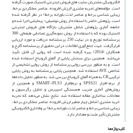
الکترونیکی مشتریان سایت های فروش اینترنتی لاستیک صورت گرفته
است. مؤلفه‌های تجربه مشتری (ارزش افزوده، عناصر عملکردی برخط،
زیبایی شناسی برخط و عناصر لذت باورانه برخط) در نظر گرفته شده
است. پژوهش حاضر با استفاده از روش توصیفی- پیمایشی اجرا شده و
جامعه آماری پژوهش شامل مشتریان بازاگاه های فروش اینترنتی
لاستیک بوده که با استفاده از روش نمونه‌گیری تصادفی طبقه‌ای، 300
پرسشنامه توزیع و در نهایت 250 پرسشنامه دریافت و مورد ارزیابی
قرارگرفت. جهت جمع‌آوری اطلاعات در این تحقیق از پرسشنامه گارج و
همکاران (2014) بهره گرفته شده است که روایی آن قابل تأیید
می‌باشد. همچنین برای سنجش پایایی از آلفای کرونباخ استفاده شده
است. و به منظور بررسی روایی پرسشنامه از روش روایی تشخیصی از
شاخص AVE استفاده شد. همچنین پایایی پرسشنامه به روش پایایی
ترکیبی CR به همراه آلفای کرونباخ بررسی شد. به منظور تحلیل داده‌ها
از نرم-افزار SPSS21 و نرم‌افزار SMART-PLS3 و همچنین از
روش‌های آماری ضریب همبستگی اسپیرمن و تحلیل رگرسیون و
معادلات ساختاری مقاله استفاده شد. نتایج نشان می‌دهد که تجربه
خرید مشتری (شامل چهار متغیر ارزش افزوده، عناصر عملکردی برخط ،
زیبایی شناسی برخط و عناصر لذت باورانه برخط) بر وفاداری الکترونیکی
مشتریان تأثیر مثبت و معنادار دارد.
کلیدواژه‌ها