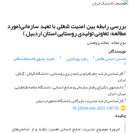
بررسی رابطه بین امنیت شغلی با تعهد سازمانی(مورد
مطالعه: تعاونی تولیدی روستایی استان اردبیل )
نوع مقاله : مقاله پژوهشی
نویسندگان
2
1
محسن حسنی طالش
زهرا پورامینی
مجید یحیوی قاسم قشلاقی
3
1
کارشناسی ارشد جغرافیا و برنامه ریزی روستایی، دانشگاه گیلان ، گیلان،
ایران.
2
دانشجوی دکترای رفتارسازمانی و منابع انسانی، دانشگاه علامه طباطبایی،
تهران، ایران
3
کارشناسی ارشد مدیریت بازرگانی دانشگاه محقق اردبیلی
10.22034/irm.2021.136716
چکیده
امروزه موضوع مدیریت منابع انسانی اهمیت یافته و از شاخص‌های