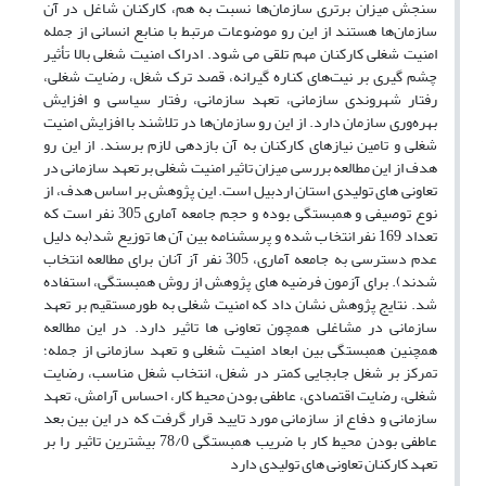
سنجش میزان برتری سازمان‌ها نسبت به هم، کارکنان شاغل در آن
سازمان‌ها هستند از این رو موضوعات مرتبط با منابع انسانی از جمله
امنیت شغلی کارکنان مهم تلقی می شود. ادراک امنیت شغلی بالا تأثیر
چشم گیری بر نیت‌‌های کناره گیرانه، قصد ترک شغل، رضایت شغلی،
رفتار شهروندی سازمانی، تعهد سازمانی، رفتار سیاسی و افزایش
بهره‌وری سازمان دارد. از این رو سازمان‌ها در تلاشند با افزایش امنیت
شغلی و تامین نیازهای کارکنان به آن بازدهی لازم برسند. از این رو
هدف از این مطالعه بررسی میزان تاثیر امنیت شغلی بر تعهد سازمانی در
تعاونی های تولیدی استان اردبیل است. این پژوهش بر اساس هدف، از
نوع توصیفی و همبستگی بوده و حجم جامعه آماری 305 نفر است که
تعداد 169 نفر انتخاب شده و پرسشنامه بین آن ها توزیع شد(به دلیل
عدم دسترسی به جامعه آماری، 305 نفر آز آنان برای مطالعه انتخاب
شدند). برای آزمون فرضیه های پژوهش از روش همبستگی، استفاده
شد. نتایج پژوهش نشان داد که امنیت شغلی به طورمستقیم بر تعهد
سازمانی در مشاغلی همچون تعاونی ها تاثیر دارد. در این مطالعه
همچنین همبستگی بین ابعاد امنیت شغلی و تعهد سازمانی از جمله؛
تمرکز بر شغل جابجایی کمتر در شغل، انتخاب شغل مناسب، رضایت
شغلی، رضایت اقتصادی، عاطفی بودن محیط کار، احساس آرامش، تعهد
سازمانی و دفاع از سازمانی مورد تایید قرار گرفت که در این بین بعد
عاطفی بودن محیط کار با ضریب همبستگی 78/0 بیشترین تاثیر را بر
تعهد کارکنان تعاونی های تولیدی دارد