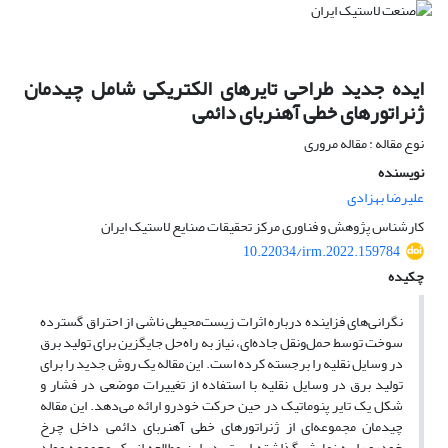
ایده جدید طراحی تایرهای الکتریکی شامل چیدمان
ژنراتورهای خطی آهنربای دائمی
نوع مقاله : مقاله مروری
نویسنده
علیرضا بهزادی
کارشناس پژوهش و فناوری مرکز تحقیقات صنایع لاستیک ایران
10.22034/irm.2022.159784
چکیده
نگرانی‌های فزاینده درباره اثرات زیست‌محیطی ناشی از احتراق گسترده
سوخت توسط حمل‌ونقل جاده‌ای، نیاز به راه‌حل جایگزین برای تولید برق
در وسایل نقلیه را برجسته کرده است. این مقاله یک روش جدید را برای
تولید برق در وسایل نقلیه با استفاده از تغییرات موضعی در فشار و
شکل یک تایر پنوماتیک در حین حرکت خودرو ارائه می‌دهد. این مقاله
چیدمان مجموعه‌ای از ژنراتورهای خطی آهنربای دائمی داخل چرخ
خودرو را به نمایش گذاشته است. در این مطالعه از یک مجموعه مولد