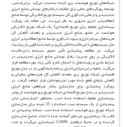
شبکه‌های توزیع هوشمند برق آینده به‌حساب می‌آید. براین‌اساس،
توسعه رویکردهای عملی برای مقابله با رفتارهای نوسانی منابع انرژی
تجدیدپذیر و ارتقایی تاب‌آوری کل سیستم توزیع الکتریکی توسط منابع
انعطاف‌پذیر انرژی ضروری به نظر می‌رسد. این مقاله یک رویکرد
بهینه‌سازی مقاوم برای توزیع اقتصادی1 یک شبکه توزیع الکتریکی
هوشمند در حضور منابع انرژی تجدیدپذیر و باهدف کاهش کل
هزینه‌های بهره‌برداری و بهبود تاب‌آوری توسط منابع انعطاف‌پذیر انرژی
مثل سیستم‌های ذخیره‌کننده الکتریکی و برنامه پاسخگویی بار پیشنهاد
می‌کند. در مطالعه پیشنهادی تأثیر حضور سیستم ذخیره‌کننده
الکتریکی بر روی مدیریت رفتار نوسانی منابع انرژی تجدیدپذیر در
شرایط عادی و رویدادهای با احتمال کم و تأثیر زیاد موردمطالعه قرار
می‌گیرد. علاوه بر این مزایایی اجرای برنامه پاسخگویی بار در مدل توزیع
اقتصادی شبکه توزیع برق باهدف کاهش کل هزینه‌های عملیاتی و
کاهش بارهای قطع شده مورد تجزیه‌وتحلیل قرار خواهد گرفت. در
رویکرد پیشنهادی برای مدل‌سازی رفتار غیرقطعی منابع انرژی
تجدیدپذیر در مدل توزیع اقتصادی شبکه توزیع برق هوشمند از روش
بهینه‌سازی مقاوم استفاده شده است. به‌منظور اعتبار‌سنجی مدل
پیشنهادی از یک سیستم تست استاندارد 33 شینه برای مدل‌سازی
شبکه توزیع برق هوشمند استفاده شده است. مسئله پیشنهادی در
قالب یک برنامه‌ریزی غیرخطی آمیخته شده با اعداد صحیح مدل‌سازی
گردیده و در محیط نرم‌افزار GAMS شبیه‌سازی می‌گردد و تحت