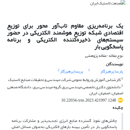
یک برنامه‌ریزی مقاوم تاب‌آور محور برای توزیع
اقتصادی شبکه توزیع هوشمند الکتریکی در حضور
سیستم‌های ذخیره‌کننده الکتریکی و برنامه
پاسخگویی بار
نوع مقاله : مقاله پژوهشی
نویسندگان
2
1
پارسا پرهیزگار
پریسا پرهیزگار
1
کارشناس آموزش و روابط عمومی شرکت مهندسی و تحقیقات صنایع لاستیک
2
دانشجوی دکتری تخصصی مهندسی برق،گروه مهندسی برق، دانشگاه صنعتی
اصفهان، اصفهان، ایران
10.22034/irm.2023.421997.1248
چکیده
چالش‌های نفوذ گسترده منابع انرژی تجدیدپذیر و مشارکت برنامه
پاسخگویی بار در تأمین بهینه بارهای الکتریکی به‌عنوان مسائل اصلی