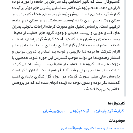
کسب‌وکار است که تاثیر اجتماعی یک سازمان بر جامعه را مورد توجه
قرار می دهد. هدف پژوهش حاضر شناسایی پیشران های موثر بر آینده
گزارشگری پایداری است. روش پژوهش بر مبنای هدف کاربردی، بر
مبنای روش جمع آوری داده توصیفی-پیمایشی و بر مبنای نوع داده،
ترکیبی است. براساس تحلیل های صورت گرفته الزامات قانونی، بحران
های آب و هوایی و زیست محیطی و وجود گروه های حمایت از محیط-
زیست به‌عنوان پیشران های کلیدی آینده گزارشگری پایداری انتخاب
شدند. عدم توسعه یافتگی گزارشگری پایداری عمدتا به دلیل عدم
الزام شرکت ها بوده لذا بازبینی و توجه بـه اصلاح یا تدوین قوانین و
انتشار رهنمودها می تواند موجب گسترش این حوزه شود. همچنین با
توجه به رسالت گروه های حمایت از محیط زیست، پیشنهاد می گردد
دولت بستر مناسبی برای رشد آنها فراهم نماید. شایان ذکر است
پژوهش های قبلی صورت گرفته در حوزه گزارشگری پایداری اغلب
گذشته نگر بوده و بدون توجه به آینده انجام شده اند که در پژوهش
حاضر بدان پرداخته شد.
کلیدواژه‌ها
گزارشگری پایداری
آینده پژوهی
نیروی پیشران
موضوعات
مدیریت مالی، حسابداری و علوم اقتصادی