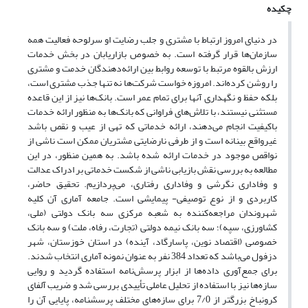
چکیده
در دنیای امروز ارتباط با مشتری و جلب رضایت او سرلوحه فعالیت همه
سازمان‌ها قرار گرفته است. به خصوص بازاریابان در بخش خدمات
ارزش بالقوه مرتبط با توسعه روابط بین ارائه‌دهندگان خدمت و مشتری
را روشن کرده‌اند. امروزه خواست شرکت‌ها نه تنها جذب مشتری است،
بلکه حفظ و نگهداری آنها برای تمام عمر است. بانک‌ها نیز از این قاعده
مستثنی نیستند، با تلاش‌های فراوانی که بانک‌ها به منظور ارائه خدمات
باکیفیت انجام می‌دهند، ارائه خدماتی که تهی از عیب و نقص باشد
غیرواقع بینانه است و از طرفی نارضایتی مشتریان ممکن است ناشی از
نواقص موجود در خدمات ارائه شده باشد. به همین منظور، در این
مطالعه به بررسی نقش بازیابی ناشی از شکست خدماتی بر ادراک عدالت
و وفاداری نگرشی و وفاداری رفتاری، می‌پردازیم. تحقیق حاضر،
کاربردی و از نوع توصیفی- پیمایشی است. جامعه آماری آن کلیه
شهروندان مراجعه‌کننده به شعبه مرکزی سه بانک دولتی (ملی،
کشاورزی، سپه)؛ سه بانک نیمه دولتی (تجارت، رفاه، ملت) و سه بانک
خصوصی (اقتصاد نوین، پاسارگاد، آینده) در استان خوزستان، شهر
دزفول می‌باشد که تعداد 384 نفر به عنوان نمونه آماری انتخاب شدند.
برای جمع‌آوری داده‌ها از ابزار پرسش‌نامه استفاده گردید و روایی
سازه‌ها نیز با استفاده از تحلیل عاملی تأییدی بررسی شد و ضریب آلفای
کرونباخ بزرگتر از 7/0 برای سازه‌های مختلف پرسشنامه، پایایی آن را