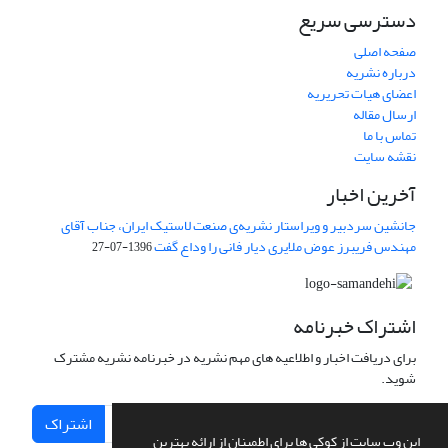
دسترسی سریع
صفحه اصلی
درباره نشریه
اعضای هیات تحریریه
ارسال مقاله
تماس با ما
نقشه سایت
آخرین اخبار
جانشین سردبیر و ویراستار نشریه‌ی صنعت لاستیک ایران، جناب آقای
مهندس فریبرز عوض ملایری دیار فانی را وداع گفت
1396-07-27
اشتراک خبرنامه
برای دریافت اخبار و اطلاعیه های مهم نشریه در خبرنامه نشریه مشترک
شوید.
اشتراک
این وب سایت از کوکی ها برای اطمینان از ارائه بهترین