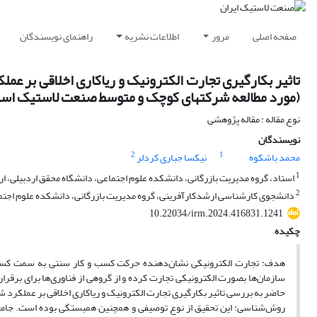
صفحه اصلی
مرور
اطلاعات نشریه
راهنمای نویسندگان
تاثیر بکارگیری تجارت الکترونیک و ریاکاری اخلاقی بر 
(مورد مطالعه شرکتهای کوچک و متوسط صنعت لاستیک استا
نوع مقاله : مقاله پژوهشی
نویسندگان
2
1
محمد باشکوه
نیکسا جباری کردلر
1
استاد، گروه مدیریت بازرگانی، دانشکده علوم اجتماعی، دانشگاه محقق اردبیلی، ارد
2
دانشجوی کارشناسی ارشدکارآفرینی، گروه مدیریت بازرگانی، دانشکده علوم اجتماع
10.22034/irm.2024.416831.1241
چکیده
هدف: تجارت الکترونیکی نشان‌دهنده حرکت کسب و کار سنتی به سمت کسب وک
سازمان‌ها بصورت الکترونیکی تجارت کرده و از گروهی از فناوری‌ها برای برقرار
حاضر به بررسی تاثیر بکارگیری تجارت الکترونیک و ریاکاری اخلاقی بر عملکر
روش‌شناسی: این تحقیق از نوع توصیفی و همچنین همبستگی بوده است. جامع