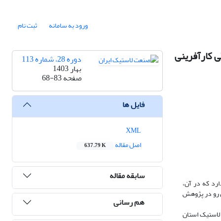
ورود به سامانه
ثبت نام
ی کارآفرینی
دوره 28، شماره 113
بهار 1403
صفحه
68-83
فایل ها
XML
اصل مقاله
637.79 K
سابقه مقاله
رد که در آن،
ین رو در پژوهش
هم رسانی
لاستیک استان