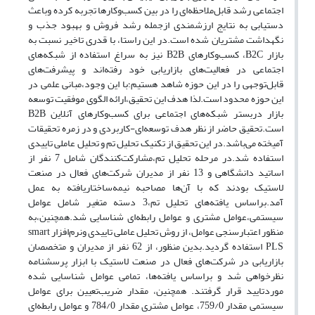
اجتماعی رشد قابل‌ملاحظه‌ای را در بین کسب‌وکارها تجربه کرده وباعث
دستیابی به نتایج ارزشمندی ازجمله رشد فروش و بهبود جذب و
نگهداشت مشتریان شده است.در این راستا، با قدری تاخیر نسبت به
بازار B2C، کسب‌وکارهای B2B نیز به سراغ استفاده از شبکه‌های
اجتماعی در فعالیت‌های بازاریابی خود رفته‌اند و پیشرفت‌های
قابل‌توجهی را در این حوزه شاهد هستیم؛با این وجود،مبانی علمی در
این حوزه محدود است.لذا هدف این تحقیق،ارائه الگوی موفقیت توسعه
بازار دربستر شبکه‌های اجتماعی برای کسب‌وکارهای آنلاین B2B
است.تحقیق حاضر از نظر هدف توسعه‌ای-کاربردی و در زمره تحقیقات
آمیخته می‌باشد.در این تحقیق از تکنیک تحلیل تم و تحلیل عاملی تاییدی
استفاده شد.در مرحله تحلیل تم،مشارکت‌کنندگان شامل 7 نفر از
اساتید دانشگاهی و 13 نفر از مدیران شرکت‌های فعال در صنعت
لاستیک بودند که با آن‌ها مصاحبه نیمه‌ساختاریافته به عمل
آمد.براساس یافته‌های تحلیل تم،3 دسته متغیر شامل عوامل
سیستمی،عوامل مشتری و عوامل رابطه‌ای شناسایی شد.همچنین،به
منظور اعتبارسنجی عوامل، از روش تحلیل عاملی تاییدی ونرم‌افزار smart
PLS استفاده گردید.بدین منظور، از 62 نفر از مدیران و متخصصان
بازاریابی در شرکت‌های فعال در صنعت لاستیک با ابزار پرسشنامه
نظرخواهی شد و براساس یافته‌ها، تمامی عوامل شناسایی شده
موردتایید قرار گرفتند. همچنین، مقدار ضریب‌تعیین برای عوامل
سیستمی مقدار 759/0، عوامل مشتری مقدار 784/0 و عوامل رابطه‌ای