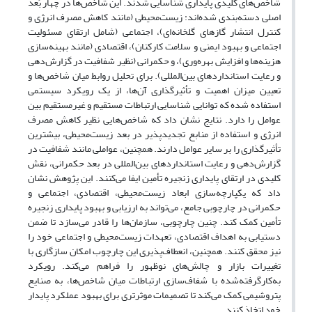
شاخص‌های کلیدی پایداری شناسایی شدند. این شاخص‌ها در چهار بُعد
اصلی دسته‌بندی شده‌اند: زیست‌محیطی (مانند کاهش مصرف انرژی و
کنترل انتشار گازهای گلخانه‌ای)، اجتماعی (شامل ارتقای مسئولیت
اجتماعی و بهبود ایمنی و سلامت کارکنان)، اقتصادی (مانند بهینه‌سازی
هزینه‌ها و افزایش بهره‌وری)، و حکمرانی (نظیر شفافیت در گزارش‌دهی
و رعایت استانداردهای بین‌المللی). برای تحلیل روابط میان شاخص‌ها و
تعیین میزان اهمیت و تأثیرگذاری آن‌ها، از یک رویکرد سیستمی
استفاده شده که توانایی شناسایی ارتباطات مستقیم و غیرمستقیم بین
عوامل را دارد. نتایج نشان داد که شاخص‌هایی نظیر کاهش مصرف
انرژی و استفاده از منابع تجدیدپذیر در بعد زیست‌محیطی، بیشترین
تأثیرگذاری را بر سایر عوامل دارند. همچنین، عواملی مانند شفافیت در
گزارش‌دهی و رعایت استانداردهای بین‌المللی در بعد حکمرانی، نقش
کلیدی در ارتقای پایداری زنجیره تأمین ایفا می‌کنند. این پژوهش نشان
داد که یکپارچه‌سازی ابعاد زیست‌محیطی، اقتصادی، اجتماعی و
حکمرانی در چارچوبی جامع، می‌تواند به ارزیابی و بهبود پایداری زنجیره
تأمین کمک کند. چنین چارچوبی، سازمان‌ها را قادر می‌سازد تا ضمن
دستیابی به اهداف اقتصادی، تعهدات زیست‌محیطی و اجتماعی خود را
نیز محقق کنند. همچنین، انعطاف‌پذیری این چارچوب امکان سازگاری با
تغییرات بازار و چالش‌های نوظهور را فراهم می‌کند. رویکرد
به‌کارگرفته‌شده با شفاف‌سازی ارتباطات میان شاخص‌ها، به صنایع
پتروشیمی کمک می‌کند تا تصمیمات موثرتری برای بهبود عملکرد پایدار
خود اتخاذ کنند.