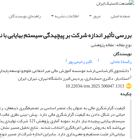
صفحه اصلی
مرور
اطلاعات نشریه
راهنمای نویسندگان
بررسی تأثیر اندازه شرکت بر پیچیدگی سیستم بهایابی با
نوع مقاله : مقاله پژوهشی
نویسندگان
2
1
رکسانا عادلی
اکبر رحیمی پور
1
دانشجوی کارشناسی ارشد موسسه آموزش عالی غیر انتفاعی علوم و توسعه پایدار آ
2
استادیار، دکتری حسابداری، پردیس البرز دانشگاه تهران، تهران، ایران
10.22034/irm.2025.506047.1313
چکیده
کیفیت گزارشگری مالی به عنوان یک عنصر اساسی بر تصمیم‌گیری ذینفعان، ر
حیاتی در شکل دادن به کیفیت گزارشگری مالی دارد. پیش-بینی نظری غالب ای
می‌باشد که به روش حذفی (غربالگری) انتخاب شدند. نتایج تحلیل مسیر نشان 
بهایابی اثر مثبت مستقیم و معنی‌داری دارد. بنابراین اندازه شرکت از مسیر ت