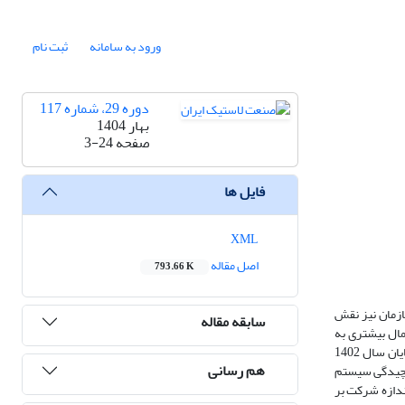
ورود به سامانه
ثبت نام
دوره 29، شماره 117
بهار 1404
صفحه
3-24
فایل ها
XML
اصل مقاله
793.66 K
زمان نیز نقش
سابقه مقاله
مال بیشتری به
سیستم بهایابی پیچیده نیاز دارند.نمونه آماری پژوهش 121 شرکت تولیدی پذیرفته شده در بورس اوراق بهادار تهران طی یک بازه زمانی 10 ساله از ابتدای 1393 تا پایان سال 1402
هم رسانی
پیچیدگی سیستم
ندازه شرکت بر