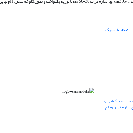
صنعت لاستیک
عت لاستیک ایران،
یار فانی را وداع