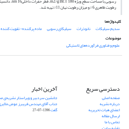
رطوبت ظاهری 6 % و میزان رطوبت نهان 11% تهیه شد.
کلیدواژه‌ها
سدیم سیلیکات
نانوذرات
سیلیکای رسوبی
ماده پرکننده- تقویت کننده
موضوعات
علوم و فناوری فرآورده‌های لاستیکی
دسترسی سریع
آخرین اخبار
صفحه اصلی
جانشین سردبیر و ویراستار نشریه‌ی صن
درباره نشریه
جناب آقای مهندس فریبرز عوض ملایری د
اعضای هیات تحریریه
گفت
1396-07-27
ارسال مقاله
تماس با ما
نقشه سایت