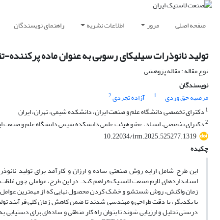
صفحه اصلی
مرور
اطلاعات نشریه
راهنمای نویسندگان
تولید نانوذرات سیلیکای رسوبی به عنوان ماده پرکننده-
نوع مقاله : مقاله پژوهشی
نویسندگان
2
1
مرضیه حق وردی
آزاده تجردی
1
دکترای تخصصی دانشگاه علم و صنعت ایران، دانشکده شیمی، تهران، ایران
2
دکترای تخصصی، استاد، عضو هیئت علمی دانشکده شیمی دانشگاه علم و صنعت ایران
10.22034/irm.2025.525277.1319
چکیده
این طرح شامل ارایه روش صنعتی ساده و ارزان و کارآمد برای تولید نانوذر
زمان واکنش، روش شستشو و خشک کردن محصول نهایی که از مهمترین عوامل تا
با یکدیگر، با دقت طراحی و مهندسی شدند تا ضمن کاهش زمان کلی فرآیند تولید،
درستی تحلیل و ارزیابی شوند تا بتوان راه کار منطقی و ساده‌‌ای برای دستیابی