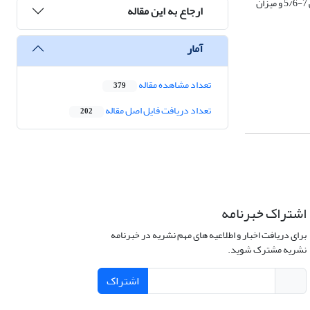
رسوبی با مساحت سطح ویژه m2/g BET 180، قطر حفرات داخلیnm 16، دانسیته g/cm3 95/1، اندازه ذرات nm 50-30 با توزیع یکنواخت و بدون کلوخه شدن، pH نهایی 7-5/6 و میزان
ارجاع به این مقاله
آمار
تعداد مشاهده مقاله
379
تعداد دریافت فایل اصل مقاله
202
اشتراک خبرنامه
برای دریافت اخبار و اطلاعیه های مهم نشریه در خبرنامه
نشریه مشترک شوید.
اشتراک