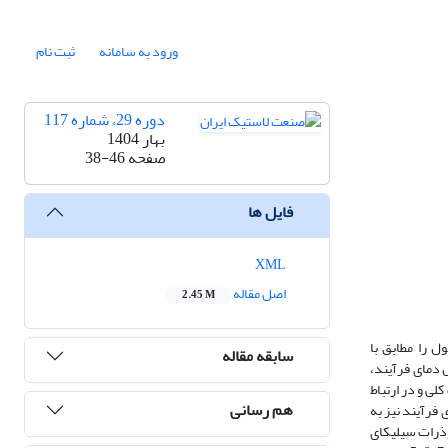
ورود به سامانه
ثبت نام
دوره 29، شماره 117
بهار 1404
صفحه
38-46
فایل ها
XML
اصل مقاله
2.45 M
ل را مطابق با
سابقه مقاله
 نوع همزن و سرعت آن، کنترل دمای فرآیند،
 و در ارتباط
هم رسانی
فرآیند نیز به
نوذرات سیلیکای