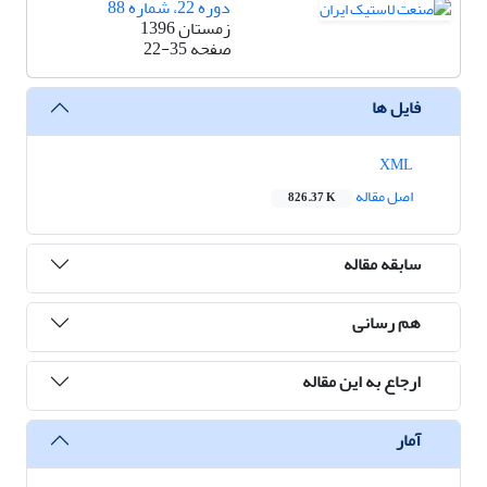
دوره 22، شماره 88
زمستان 1396
صفحه
22-35
فایل ها
XML
اصل مقاله
826.37 K
سابقه مقاله
هم رسانی
ارجاع به این مقاله
آمار