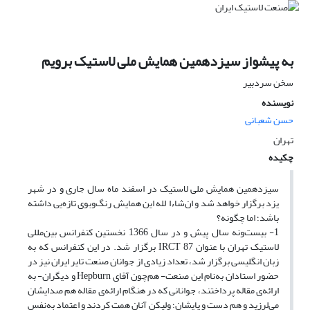
به پیشواز سیزدهمین همایش ملی لاستیک برویم
سخن سردبیر
نویسنده
حسن شعبانی
تهران
چکیده
سیزدهمین همایش ملی لاستیک در اسفند ماه سال جاری و در شهر
یزد برگزار خواهد شد و ان‌شاءا ‌‌ لله این همایش رنگ‌وبوی تازه‌یی داشته
باشد؛ اما چگونه؟
1- بیست‌ونه سال پیش و در سال 1366 نخستین کنفرانس بین‌مللی
لاستیک تهران با عنوان IRCT 87 برگزار شد. در این کنفرانس که به
زبان انگلیسی برگزار شد، تعداد زیادی از جوانان صنعت تایر ایران نیز در
حضور استادان به‌نام این صنعت- هم‌چون آقای Hepburn و دیگران- به
ارائه‌ی مقاله پرداختند، جوانانی که در هنگام ارائه‌ی مقاله هم صدایشان
می‌لرزید و هم دست و پایشان؛ ولیکن آنان همت کردند و اعتماد به‌نفس