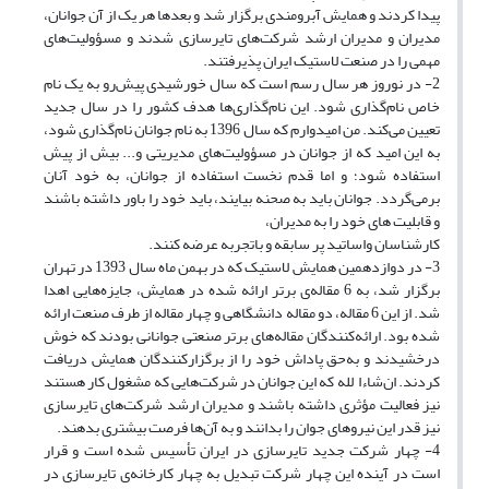
پیدا کردند و همایش آبرومندی برگزار شد و بعدها هر یک از آن جوانان،
مدیران و مدیران ارشد شرکت‌های تایرسازی شدند و مسؤولیت‌های
مهمی را در صنعت لاستیک ایران پذیرفتند.
2- در نوروز هر سال رسم است که سال خورشیدی پیش‌رو به یک نام
خاص نام‌گذاری شود. این نام‌گذاری‌ها هدف کشور را در سال جدید
تعیین می‌کند. من امیدوارم که سال 1396 به نام جوانان نام‌گذاری شود،
به این امید که از جوانان در مسؤولیت‌های مدیریتی و... بیش از پیش
استفاده شود؛ و اما قدم نخست استفاده از جوانان، به خود آنان
برمی‌گردد. جوانان باید به صحنه بیایند، باید خود را باور داشته باشند
و قابلیت های خود را به مدیران،
کارشناسان واساتید پر سابقه و باتجربه عرضه کنند.
3- در دوازدهمین همایش لاستیک که در بهمن ماه سال 1393 در تهران
برگزار شد، به 6 مقاله‌ی برتر ارائه شده در همایش، جایزه‌هایی اهدا
شد. از این 6 مقاله، دو مقاله دانشگاهی و چهار مقاله از طرف صنعت ارائه
شده بود. ارائه‌کنندگان مقاله‌های برتر صنعتی جوانانی بودند که خوش
درخشیدند و به‌حق پاداش خود را از برگزارکنندگان همایش دریافت
کردند. ان‌شاءا ‌‌ لله که این جوانان در شرکت‌هایی که مشغول کار هستند
نیز فعالیت مؤثری داشته باشند و مدیران ارشد شرکت‌های تایرسازی
نیز قدر این نیروهای جوان را بدانند و به آن‌ها فرصت بیشتری بدهند.
4- چهار شرکت جدید تایرسازی در ایران تأسیس شده است و قرار
است در آینده این چهار شرکت تبدیل به چهار کارخانه‌ی تایرسازی در