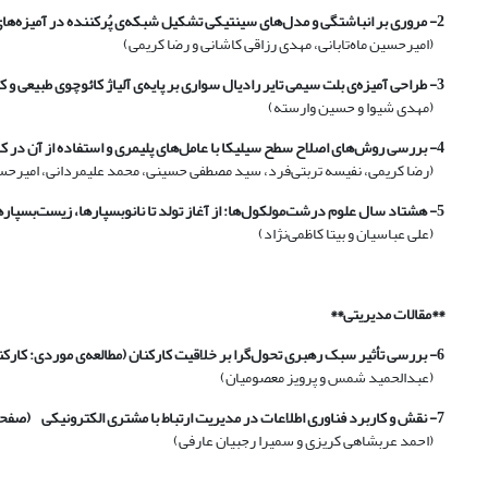
2- مروری بر انباشتگی و مدل‌های سینتیکی تشکیل شبکه‌ی پُرکننده در آمیزه‌های لاستیکی بسیار پُرشده
(امیرحسین ماه‌تابانی، مهدی رزاقی کاشانی و رضا کریمی)
3- طراحی آمیزه‌ی بلت سیمی تایر رادیال سواری بر پایه‌ی آلیاژ کائوچوی طبیعی و کائوچوی سیس بوتادین
(مهدی شیوا و حسین وارسته)
4- بررسی روش‌های اصلاح سطح سیلیکا با عامل‌های پلیمری و استفاده از آن در کامپوزیت‌های لاستیکی
(رضا کریمی، نفیسه تربتی‌فرد، سید مصطفی حسینی، محمد علیمردانی، امیرحسین 
5- هشتاد سال علوم درشت‌مولکول‌ها: از آغاز تولد تا نانوبسپارها، زیست‌بسپارها و بسپارهای خودسوارش (با تأکیدی بر فعالیت‌های اروپاییان)
(علی عباسیان و بیتا کاظمی‌نژاد)
**مقالات مدیریتی**
6- بررسی تأثیر سبک رهبری تحول‌گرا بر خلاقیت کارکنان (مطالعه‌ی موردی: کارکنان مؤسسه‌ی عالی آموزش و پژوهش مدیریت و برنامه‌ریزی تهران)
(عبدالحمید شمس و پرویز معصومیان)
7- نقش و کاربرد فناوری اطلاعات در مدیریت ارتباط با مشتری الکترونیکی
(صفحه
(احمد عربشاهی کریزی و سمیرا رجبیان عارفی)