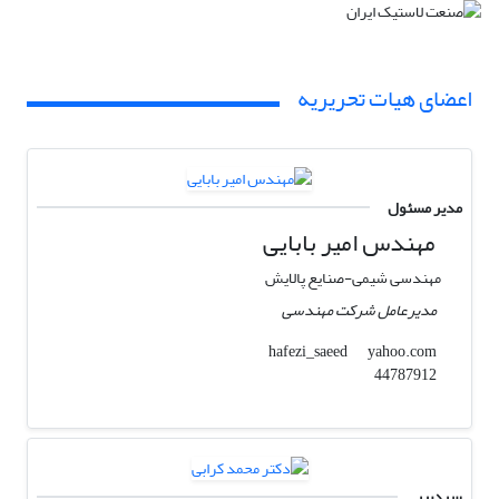
اعضای هیات تحریریه
مدیر مسئول
مهندس امیر بابایی
مهندسی شیمی-صنایع پالایش
مدیرعامل شرکت مهندسی
yahoo.com
hafezi_saeed
44787912
سردبیر