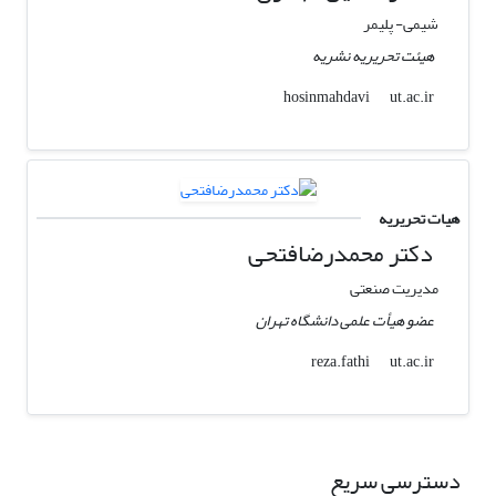
شیمی- پلیمر
هیئت تحریریه نشریه
ut.ac.ir
hosinmahdavi
هیات تحریریه
دکتر محمدرضافتحی
مدیریت صنعتی
عضو هیأت علمی دانشگاه تهران
ut.ac.ir
reza.fathi
دسترسی سریع