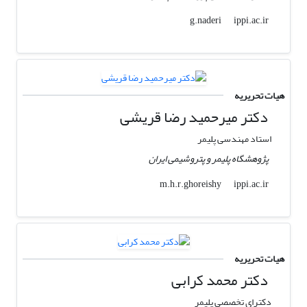
ippi.ac.ir
g.naderi
هیات تحریریه
دکتر میرحمید رضا قریشی
استاد مهندسی پلیمر
پژوهشگاه پلیمر و پتروشیمی ایران
ippi.ac.ir
m.h.r.ghoreishy
هیات تحریریه
دکتر محمد کرابی
دکترای تخصصی پلیمر