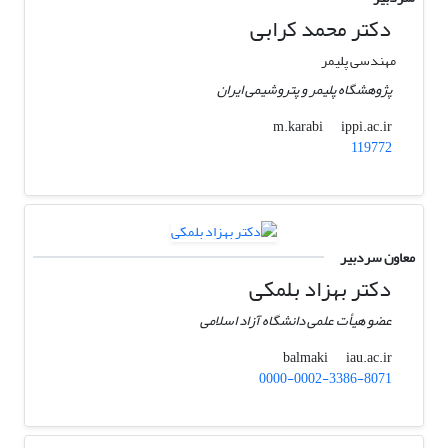
دکتر محمد کرابی
مهندسی پلیمر
پژوهشگاه پلیمر و پتروشیمی ایران
ippi.ac.ir
m.karabi
119772
معاون سردبیر
دکتر بهزاد بلمکی
عضو هیأت علمی دانشگاه آزاد اسلامی
iau.ac.ir
balmaki
0000-0002-3386-8071