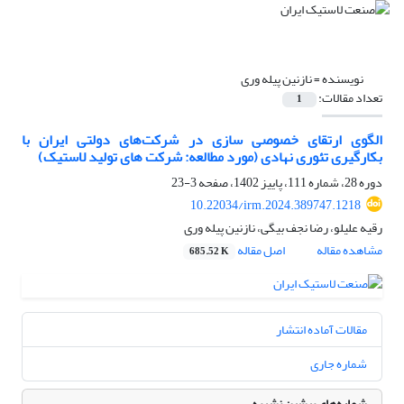
نویسنده =
نازنین پیله وری
تعداد مقالات:
1
الگوی ارتقای خصوصی سازی در شرکت‌های دولتی ایران با
بکارگیری تئوری نهادی (مورد مطالعه: شرکت های تولید لاستیک)
دوره 28، شماره 111، پاییز 1402، صفحه
3-23
10.22034/irm.2024.389747.1218
رقیه علیلو، رضا نجف بیگی، نازنین پیله وری
مشاهده مقاله
اصل مقاله
685.52 K
مقالات آماده انتشار
شماره جاری
شماره‌های پیشین نشریه