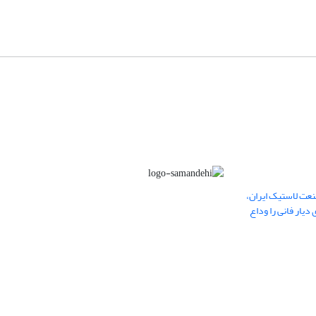
عت لاستیک ایران،
یار فانی را وداع