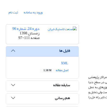
ورود به سامانه
ثبت نام
دوره 24، شماره 96
زمستان 1398
صفحه
97-111
فایل ها
XML
اصل مقاله
1.58 M
 مراکز پژوهشی
ی در سطح دنیا
سابقه مقاله
وی‌های به عمل
ست ولی تمایل و
تایر راه حل را
هم رسانی