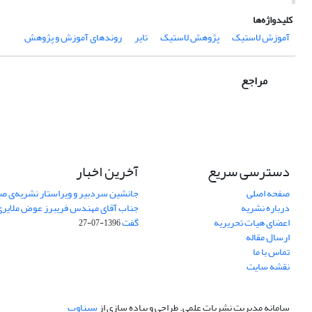
کلیدواژه‌ها
آموزش لاستیک
پژوهش لاستیک
تایر
روندهای آموزش و پژوهش
مراجع
دسترسی سریع
آخرین اخبار
صفحه اصلی
جانشین سردبیر و ویراستار نشریه‌ی صن
درباره نشریه
جناب آقای مهندس فریبرز عوض ملایری د
اعضای هیات تحریریه
گفت
1396-07-27
ارسال مقاله
تماس با ما
نقشه سایت
سامانه مدیریت نشریات علمی.
طراحی و پیاده سازی از
سیناوب