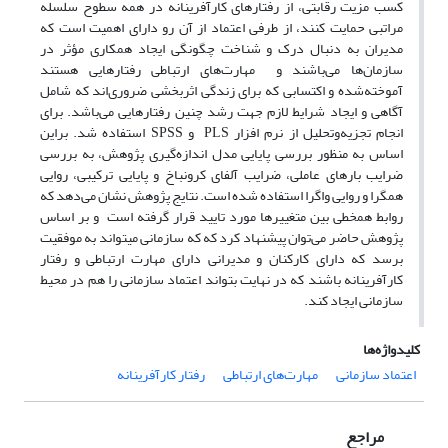
کسب مزیت رقابتی، از رفتارهای کارآفرینانه در همه سطوح سلسله
مراتبی حمایت کنند، از طرفی اعتماد از آن ‌رو دارای اهمیت است که
مدیران به دنبال درک و شناخت چگونگی ایجاد همکاری مؤثر در
سازمان‌ها می‌باشند و مهارت‌های ارتباطی رفتارهایی هستند
آموخته‌شده و اکتسابی که برای زندگی اثربخشی ضروری‌اند که شامل
آگاهی و ایجاد شرایط لازم جهت رشد چنین رفتارهایی می‌باشد. برای
انجام تجزیه‌وتحلیل از نرم افزار PLS و SPSS استفاده شد. براین
اساس به منظور بررسی پایایی مدل اندازه‌گیری پژوهش، به بررسی
ضرایب بارهای عاملی، ضرایب آلفای کرونباخ و پایایی ترکیبی، روایی
همگرا و روایی واگرا استفاده شده است. نتایج پژوهش نشان می‌دهد که
روابط همخطی بین متغییرها مورد تایید قرار گرفته است و بر اساس
پژوهش حاضر می‌توان پیشنهاد کرد که که سازمانی میتواند به موفقیت
برسد که دارای کارکنان و مدیرانی دارای مهارت ارتباطی و رفتار
کارآفرینانه باشند که در نهایت بتواند اعتماد سازمانی را هم در محیط
سازمانی ایجاد کند.
کلیدواژه‌ها
اعتماد سازمانی
مهارت‌های ارتباطی
رفتار کارآفرینانه
مراجع