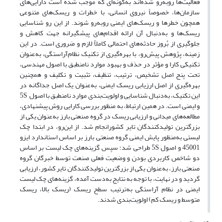
فعالیت‌ها روبه‌رو شده‌اند به‌گونه‌ای که موجب شده است دارایی‌های
سازمان‌ها، خصوصاً نیروی انسانی، با خطرات و ریسک‌های متنوعی
همچون خطرها و ریسک‌های ایمنی روبه‌رو شوند. از این رو شناسایی
ریسک‌ها و به‌دنبال آن ارائه اقدام‌های پیشگیرانه جهت کاهش و
جلوگیری از بُروز حادثه‌های احتمالی کاملاً لازم و ضروری است. در این
زمینه، پژوهش پیش‌رو، با بهره‌گیری از تکنیک نظام‌آراستگی، به‌عنوان
تکنیکی کارا و مؤثر در حذف و بهبود موارد نامنطبق با اصول مهندسی،
تحت پنج اصل تشخیص، ترتیب، تنظیف، تثبیت و تکلیف و همچنین
بهره‌گیری از اصل ارزیابی ریسک ایمنی، به‌عنوان یک اصل جداگانه در
این تکنیک، به‌دنبال شناسایی و اولویت‌بندی موارد نامنطبق با اصول 5S
و ایمنی است. در همین ارتباط، به منظور بررسی کارایی روش پیشنهادی،
مطالعه‌های میدانی و ارزیابی ریسک در گروه صنعتی بارز به‌عنوان یکی از
بزرگترین تولیدکنندگان تایر کشورانجام شد. از این‌رو، در ابتدا چک
لیستی به‌منظور پایش ایمنی گروه صنعتی بارز بر اساس استاندارد ایزو
45001 و اصول 5S طراحی شد؛ سپس گزینه‌های چک لیست بر اساس
دو شاخص کاربردی بودن و وضعیت فعلی صنعت توسط خبرگان گروه
صنعتی بارز، به‌عنوان یکی از بزرگترین تولیدکنندگان تایر کشور، ارزیابی
گردید و در نهایت، با توجه به نتایج به‌دست آمده، گزینه‌های چک لیست
ایمنی در نظام آراستگی به‌ترتیب سطح ریسک (ریسک بالا، ریسک
متوسط و ریسک کم) اولویت‌بندی شدند.