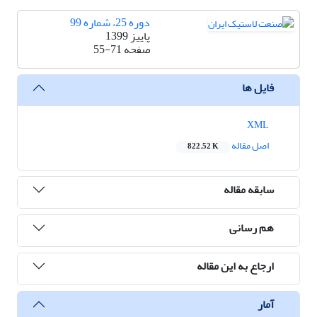
دوره 25، شماره 99
پاییز 1399
صفحه
55-71
فایل ها
XML
اصل مقاله
822.52 K
سابقه مقاله
هم رسانی
ارجاع به این مقاله
آمار