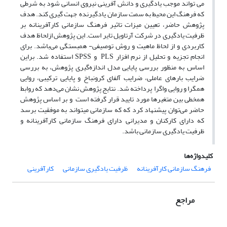
می تواند موجب یادگیری و دانش آفرینی نیروی انسانی شود به شرطی
که فرهنگ این محیط به سمت سازمان یادگیرنده جهت گیری کند. هدف
پژوهش حاضر، تعیین میزات تاثیر فرهنگ سازمانی کارآفرینانه بر
ظرفیت یادگیری در شرکت آرتاویل تایر است. این پژوهش ازلحاظ هدف
کاربردی و از لحاظ ماهیت و روش توصیفی- همبستگی می‌باشد. برای
انجام تجزیه ‌و تحلیل از نرم افزار PLS و SPSS استفاده شد. براین
اساس به منظور بررسی پایایی مدل اندازه‌گیری پژوهش، به بررسی
ضرایب بارهای عاملی، ضرایب آلفای کرونباخ و پایایی ترکیبی، روایی
همگرا و روایی واگرا پرداخته شد. نتایج پژوهش نشان می‌دهد که روابط
همخطی بین متغیرها مورد تایید قرار گرفته است و بر اساس پژوهش
حاضر می‌توان پیشنهاد کرد که که سازمانی میتواند به موفقیت برسد
که دارای کارکنان و مدیرانی دارای فرهنگ سازمانی کارآفرینانه و
ظرفیت یادگیری سازمانی باشد.
کلیدواژه‌ها
فرهنگ سازمانی کارآفرینانه
ظرفیت یادگیری سازمانی
کارآفرینی
مراجع