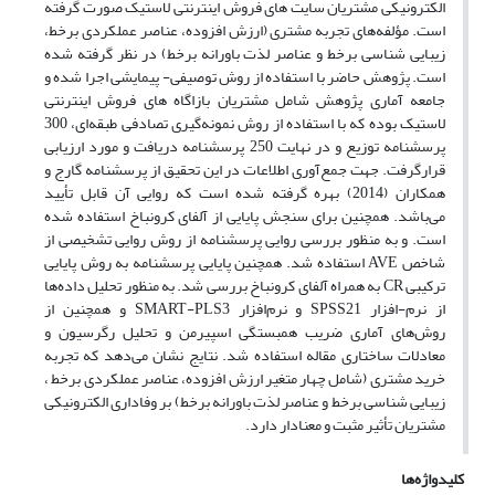
الکترونیکی مشتریان سایت های فروش اینترنتی لاستیک صورت گرفته
است. مؤلفه‌های تجربه مشتری (ارزش افزوده، عناصر عملکردی برخط،
زیبایی شناسی برخط و عناصر لذت باورانه برخط) در نظر گرفته شده
است. پژوهش حاضر با استفاده از روش توصیفی- پیمایشی اجرا شده و
جامعه آماری پژوهش شامل مشتریان بازاگاه های فروش اینترنتی
لاستیک بوده که با استفاده از روش نمونه‌گیری تصادفی طبقه‌ای، 300
پرسشنامه توزیع و در نهایت 250 پرسشنامه دریافت و مورد ارزیابی
قرارگرفت. جهت جمع‌آوری اطلاعات در این تحقیق از پرسشنامه گارج و
همکاران (2014) بهره گرفته شده است که روایی آن قابل تأیید
می‌باشد. همچنین برای سنجش پایایی از آلفای کرونباخ استفاده شده
است. و به منظور بررسی روایی پرسشنامه از روش روایی تشخیصی از
شاخص AVE استفاده شد. همچنین پایایی پرسشنامه به روش پایایی
ترکیبی CR به همراه آلفای کرونباخ بررسی شد. به منظور تحلیل داده‌ها
از نرم-افزار SPSS21 و نرم‌افزار SMART-PLS3 و همچنین از
روش‌های آماری ضریب همبستگی اسپیرمن و تحلیل رگرسیون و
معادلات ساختاری مقاله استفاده شد. نتایج نشان می‌دهد که تجربه
خرید مشتری (شامل چهار متغیر ارزش افزوده، عناصر عملکردی برخط ،
زیبایی شناسی برخط و عناصر لذت باورانه برخط) بر وفاداری الکترونیکی
مشتریان تأثیر مثبت و معنادار دارد.
کلیدواژه‌ها