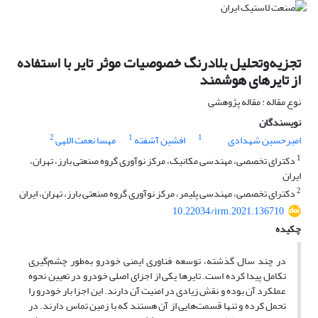
تجزیه‌وتحلیل بلادرنگ خصوصیات موثر تایر با استفاده
از تایرهای هوشمند
نوع مقاله : مقاله پژوهشی
نویسندگان
2
1
1
امیرحسین شهدادی
افشین آشفته
مهسا نعمت اللهی
1
دکترای تخصصی، مهندسی مکانیک، مرکز نوآوری گروه صنعتی بارز، تهران،
ایران
2
دکترای تخصصی، مهندسی پلیمر، مرکز نوآوری گروه صنعتی بارز، تهران، ایران
10.22034/irm.2021.136710
چکیده
در چند سال گذشته، توسعه فناوری ایمنی خودرو به‌طور چشم‌گیری
تکامل پیدا کرده است. تایرها یکی از اجزای اصلی خودرو در تعیین نحوه
عملکرد آن بوده و نقش زیادی در امنیت آن دارند. این اجزا بار خودرو را
تحمل کرده و تنها قسمت‌هایی از آن هستند که با زمین تماس دارند. در