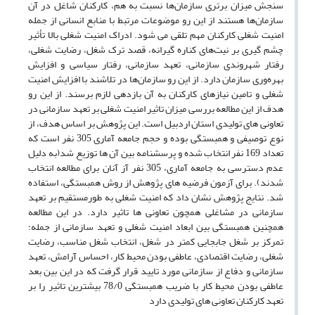
سنجش میزان برتری سازمان‌ها نسبت به هم، کارکنان شاغل در آن
سازمان‌ها هستند از این رو موضوعات مرتبط با منابع انسانی از جمله
امنیت شغلی کارکنان مهم تلقی می شود. ادراک امنیت شغلی بالا تأثیر
چشم گیری بر نیت‌‌های کناره گیرانه، قصد ترک شغل، رضایت شغلی،
رفتار شهروندی سازمانی، تعهد سازمانی، رفتار سیاسی و افزایش
بهره‌وری سازمان دارد. از این رو سازمان‌ها در تلاشند با افزایش امنیت
شغلی و تامین نیازهای کارکنان به آن بازدهی لازم برسند. از این رو
هدف از این مطالعه بررسی میزان تاثیر امنیت شغلی بر تعهد سازمانی در
تعاونی های تولیدی استان اردبیل است. این پژوهش بر اساس هدف، از
نوع توصیفی و همبستگی بوده و حجم جامعه آماری 305 نفر است که
تعداد 169 نفر انتخاب شده و پرسشنامه بین آن ها توزیع شد(به دلیل
عدم دسترسی به جامعه آماری، 305 نفر آز آنان برای مطالعه انتخاب
شدند). برای آزمون فرضیه های پژوهش از روش همبستگی، استفاده
شد. نتایج پژوهش نشان داد که امنیت شغلی به طورمستقیم بر تعهد
سازمانی در مشاغلی همچون تعاونی ها تاثیر دارد. در این مطالعه
همچنین همبستگی بین ابعاد امنیت شغلی و تعهد سازمانی از جمله؛
تمرکز بر شغل جابجایی کمتر در شغل، انتخاب شغل مناسب، رضایت
شغلی، رضایت اقتصادی، عاطفی بودن محیط کار، احساس آرامش، تعهد
سازمانی و دفاع از سازمانی مورد تایید قرار گرفت که در این بین بعد
عاطفی بودن محیط کار با ضریب همبستگی 78/0 بیشترین تاثیر را بر
تعهد کارکنان تعاونی های تولیدی دارد