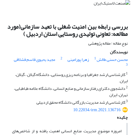
بررسی رابطه بین امنیت شغلی با تعهد سازمانی(مورد
مطالعه: تعاونی تولیدی روستایی استان اردبیل )
نوع مقاله : مقاله پژوهشی
نویسندگان
2
1
محسن حسنی طالش
زهرا پورامینی
مجید یحیوی قاسم قشلاقی
3
1
کارشناسی ارشد جغرافیا و برنامه ریزی روستایی، دانشگاه گیلان ، گیلان،
ایران.
2
دانشجوی دکترای رفتارسازمانی و منابع انسانی، دانشگاه علامه طباطبایی،
تهران، ایران
3
کارشناسی ارشد مدیریت بازرگانی دانشگاه محقق اردبیلی
10.22034/irm.2021.136716
چکیده
امروزه موضوع مدیریت منابع انسانی اهمیت یافته و از شاخص‌های