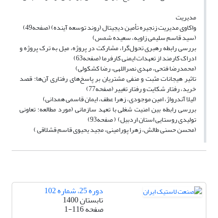
مدیریت
واکاوی مدیریت زنجیره تأمین دیجیتال (روند توسعه آینده) (صفحه49)
(سید قاسم سلیمی زاویه، سعیده شمس)
بررسی رابطه رهبری تحول‌گرا، مشارکت در پروژه، میل به ترک پروژه و
ادراک کارمند از تعهدات ایمنی کارفرما (صفحه63)
(محمدرضا فتحی، مهدی نصراللهی، رضا کشکولی)
تاثیر هیجانات مثبت و منفی مشتریان بر پاسخ‌های رفتاری آن‌ها: قصد
خرید، رفتار شکایت و رفتار تغییر (صفحه77)
(لیلا آندرواژ، امین موجودی، زهرا عطف، ایمان قاسمی همدانی)
بررسی رابطه بین امنیت شغلی با تعهد سازمانی (مورد مطالعه: تعاونی
تولیدی روستایی استان اردبیل) ( صفحه93)
(محسن حسنی طالش، زهرا پورامینی، مجید یحیوی قاسم قشلاقی )
دوره 25، شماره 102
تابستان 1400
صفحه
1-116