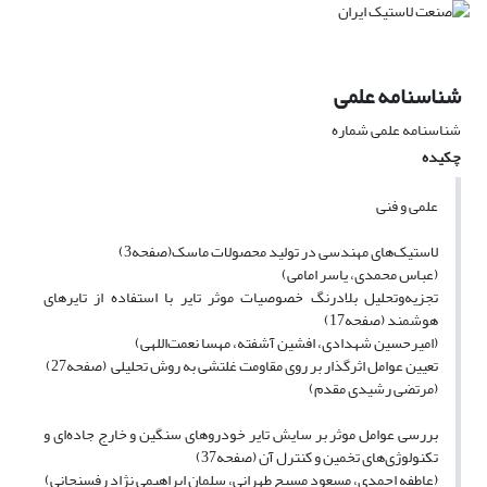
شناسنامه علمی
شناسنامه علمی شماره
چکیده
علمی و فنی
لاستیک‌های مهندسی در تولید محصولات ماسک(صفحه3)
(عباس محمدی، یاسر امامی)
تجزیه‌وتحلیل بلادرنگ خصوصیات موثر تایر با استفاده از تایرهای
هوشمند (صفحه17)
(امیرحسین شهدادی، افشین آشفته، مهسا نعمت‌اللهی)
تعیین عوامل اثرگذار بر روی مقاومت غلتشی به روش تحلیلی (صفحه27)
(مرتضی رشیدی مقدم)
بررسی عوامل موثر بر سایش تایر خودروهای سنگین و خارج جاده‌ای و
تکنولوژی‌های تخمین و کنترل آن (صفحه37)
(عاطفه احمدی، مسعود مسیح طهرانی، سلمان ابراهیمی نژاد رفسنجانی)