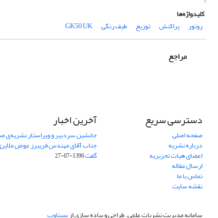
کلیدواژه‌ها
روتور
پراکنش
توزیع
طیف رنگی
GK50 UK
مراجع
دسترسی سریع
آخرین اخبار
صفحه اصلی
جانشین سردبیر و ویراستار نشریه‌ی صن
درباره نشریه
جناب آقای مهندس فریبرز عوض ملایری د
اعضای هیات تحریریه
گفت
1396-07-27
ارسال مقاله
تماس با ما
نقشه سایت
سامانه مدیریت نشریات علمی.
طراحی و پیاده سازی از
سیناوب