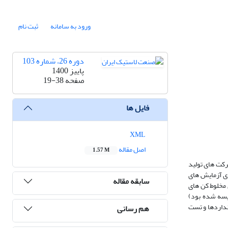
ورود به سامانه
ثبت نام
دوره 26، شماره 103
پاییز 1400
صفحه
19-38
فایل ها
XML
اصل مقاله
1.57 M
رکت های تولید
ای آزمایش های
سابقه مقاله
 مخلوط کن های
ورجدید توسعه یافته مقایسه شده بود)
اندارد‌ها و تست
هم رسانی