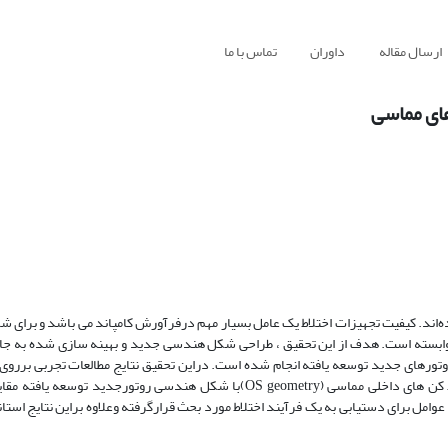
ارسال مقاله
داوران
تماس با ما
ای مماسی
ده‌اند. کیفیت تجهیزات اختلاط یک عامل بسیار مهم درفرآورش کامپاند می باشد و برای ش
ت وابسته است. هدف از این تحقیق ، طراحی شکل هندسی جدید و بهینه سازی شده به‌ ج
روتورهای جدید توسعه یافته انجام شده است. دراین تحقیق نتایج مطالعات تجربی برروی
داخلی GK50 UKبررسی و شکل هندسی روتوراستاندارد قدیمی برای مخلوط کن های داخلی مماسی (OS geometry)با شکل هندسی روت
ن مهم‌ترین عوامل برای دستیابی به یک فرآیند اختلاط مورد بحث قرارگرفته وعلاوه براین نتایج است