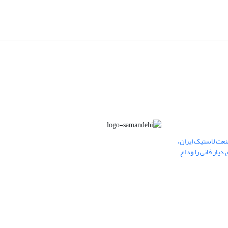
عت لاستیک ایران،
یار فانی را وداع