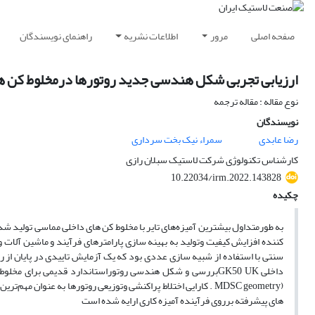
صفحه اصلی
مرور
اطلاعات نشریه
راهنمای نویسندگان
ارزیابی ‌تجربی شکل هندسی جدید روتورها درمخلوط کن ه
نوع مقاله : مقاله ترجمه
نویسندگان
رضا عابدی
سمراء نیک بخت سرداری
کارشناس تکنولوژی شرکت لاستیک سبلان رازی
10.22034/irm.2022.143828
چکیده
به طورمتداول بیشترین آمیز‌ه‌های تایر با مخلوط کن های داخلی مماسی تولید ش
کننده افزایش کیفیت وتولید به بهینه سازی پارامترهای فرآیند و ماشین آلا
سنتی با استفاده از شبیه سازی عددی بود که یک آزمایش تاییدی در پایان از 
(MDSC geometry . کارایی اختلاط پراکنشی وتوزیعی روتورها به عنوا
های پیشرفته برروی فرآینده آمیزه کاری ارایه شده است