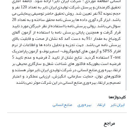
انسانی (مطالعه موردی : شرکت ایران تایر) ارائه شود. جامعه آماری
تحقیق کارمندان و پرسنل شرکت تولیدی ایران تایر به تعداد 120 نفر و
حجم نمونه 92 نفر تعیین شد. روش تحقیق حاضر توصیفی پیمایشی می
باشد. ابزار گردآوری داده ها پرسش نامه محقق ساخته و به تعداد 28
سوال می باشد. روائی پرسش نامه با استفاده از نظر خبرگان مورد تایید
قرار گرفت و همچنین پایائی پرسش نامه با استفاده از آزمون آلفای
کرونباخ به مقدار %91 به دست آمد که نشان از صحت و قابلیت بالای
پرسش نامه می باشد. جهت تجزیه و تحلیل داده ها و اطلاعات از نرم
افزار SPSS و آزمون های کولموگروف- اسمیرنوف و آزمون پارامتریک
T-test استفاده گردید. نتایج نشان از تایید 2 فرضیه و عدم تایید 5
فرضیه است بطوریکه فاکتور های شناخت شغل و سازگاری محیطی بر
ارتقاء بهره وری منابع انسانی در شرکت تولیدی ایران تایر موثر هستند و
فاکتورهای توان، حمایت سازمانی، انگیزش، ارزیابی عملکرد و اعتبار
تصمیم بر ارتقاء بهره وری منابع انسانی در این شرکت موثر نمی باشند
کلیدواژه‌ها
ایران تایر
ارتقاء
بهره وری
منابع انسانی
مراجع