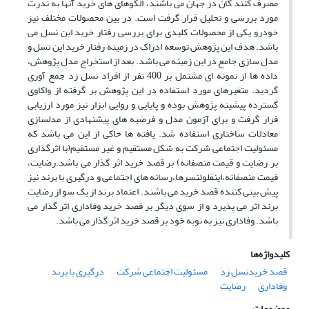
مصرف کنند گان در جهان می باشند، الگوهای های خرید آنها به ندرت
مورد بررسی و تحلیل قرار گرفت است. در بین محصولات مختلف نیز
خودرو یکی از محصولات کلیدی برای بررسی رفتار خرید این نسل می
باشد. هدف این پژوهش توسعه ادراک در زمینه رفتار خرید این نسل و
مدل سازی جامع در این زمینه می باشد. بعد از استخراج مدل پژوهش،
داده ها از نمونه ای مشتمل بر 400 نفر از افراد نسل زد جمع آوری
گردید. متغیرهای مورد استفاده در این پژوهش بر گرفته از واکاوی
گسترده پیشینه پژوهش بوده و پایایی و روایی ابزار نیز مورد ارزیابی
قرار گرفت و برای آزمون مدل و فرضیه های پیشنهادی از مدلسازی
معادلات ساختاری استفاده شد. یافته ها حاکی از این می باشد که
مسئولیت اجتماعی شرکت به شکل مستقیم و غیر مستقیم(با اثرگذاری
بر رضایت و قیمت منصفانه) بر قصد خرید اثر گذار می باشد.رضایت،
قیمت منصفانه،اینفلوئنسرها،رسانه های اجتماعی و درگیری با برند نیز
پیش بینی کننده قصد خرید می باشند. اعتماد برند از یک سو از رضایت
برند اثر می پذیرد و از سوی دیگر بر قصد خرید وفاداری اثر گذار می
باشد. وفاداری نیز به نوبه خود بر قصد خرید اثر گذار می باشد.
کلیدواژه‌ها
قصد خریدنسل زد
مسئولیت اجتماعی شرکت
درگیری با برند
وفاداری
رضایت
موضوعات