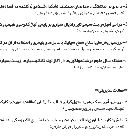
2- مروری بر انباشتگی و مدل‌های سینتیکی تشکیل شبکه‌ی پُرکننده در آمیزه‌های لاستیکی بسیار پُرشده
(امیرحسین ماه‌تابانی، مهدی رزاقی کاشانی و رضا کریمی)
3- طراحی آمیزه‌ی بلت سیمی تایر رادیال سواری بر پایه‌ی آلیاژ کائوچوی طبیعی و کائوچوی سیس بوتادین
(مهدی شیوا و حسین وارسته)
4- بررسی روش‌های اصلاح سطح سیلیکا با عامل‌های پلیمری و استفاده از آن در کامپوزیت‌های لاستیکی
(رضا کریمی، نفیسه تربتی‌فرد، سید مصطفی حسینی، محمد علیمردانی، امیرحسین 
5- هشتاد سال علوم درشت‌مولکول‌ها: از آغاز تولد تا نانوبسپارها، زیست‌بسپارها و بسپارهای خودسوارش (با تأکیدی بر فعالیت‌های اروپاییان)
(علی عباسیان و بیتا کاظمی‌نژاد)
**مقالات مدیریتی**
6- بررسی تأثیر سبک رهبری تحول‌گرا بر خلاقیت کارکنان (مطالعه‌ی موردی: کارکنان مؤسسه‌ی عالی آموزش و پژوهش مدیریت و برنامه‌ریزی تهران)
(عبدالحمید شمس و پرویز معصومیان)
7- نقش و کاربرد فناوری اطلاعات در مدیریت ارتباط با مشتری الکترونیکی
(صفحه
(احمد عربشاهی کریزی و سمیرا رجبیان عارفی)