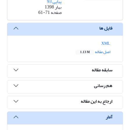
پیاپی 93
بهار 1398
صفحه
61-71
فایل ها
XML
اصل مقاله
1.13 M
سابقه مقاله
هم رسانی
ارجاع به این مقاله
آمار