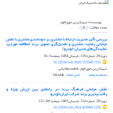
نویسنده =
سهیلا زرین جوی الوار
تعداد مقالات:
3
بررسی تأثیر مدیریت ارتباط با مشتری بر سودمندی مشتری با نقش
میانجی رضایت مشتری و تعدیل‌گری تصویر برند (مطالعه موردی:
نمایندگی‌های مدیران خودرو)
دوره 29، شماره 118، تابستان 1404، صفحه
3-16
10.22034/irm.2026.553568.1332
سهیلا زرین جوی الوار، فاطمه بغلانیانی
مشاهده مقاله
اصل مقاله
755.53 K
نقش میانجی فرهنگ برند در رابطه‌ی بین ارزش ویژه و
رقابت‌پذیری برند شرکت ایران‌خودرو
دوره 28، شماره 114، تابستان 1403، صفحه
101-115
10.22034/irm.2024.423984.1250