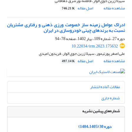
سهیلا زرین جوی الوار، فاطمه نورشرق دهاقانی
مشاهده مقاله
اصل مقاله
746.21 K
ادراک عوامل زمینه ساز خصومت ورزی ذهنی و رفتاری مشتریان
نسبت به برندهای چینی خودروسازی در ایران
دوره 27، شماره 109، بهار 1402، صفحه
78-94
10.22034/irm.2023.175632
علی اصغر پورتیمور، سهیلا زرین جوی الوار، فریدون امیدی
مشاهده مقاله
اصل مقاله
497.14 K
مقالات آماده انتشار
شماره جاری
شماره‌های پیشین نشریه
دوره 30 (1404،1405)