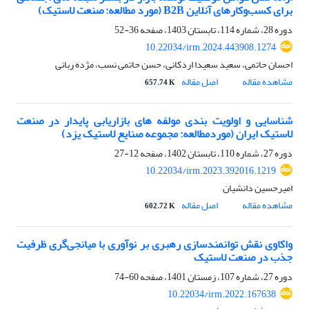
برای کسب‌وکارهای آنلاین B2B (مورد مطالعه: صنعت لاستیک)
دوره 28، شماره 114، تابستان 1403، صفحه
36-52
10.22034/irm.2024.443908.1274
احسان حاتمی، سعید سعیدا اردکانی، حسن حاتمی نسب، مژده ربانی
مشاهده مقاله
اصل مقاله
657.74 K
شناسایی و اولویت بندی مولفه های بازاریابی پایدار در صنعت
لاستیک ایران (موردمطالعه: مجموعه صنایع لاستیک یزد)
دوره 27، شماره 110، تابستان 1402، صفحه
12-27
10.22034/irm.2023.392016.1219
امیرحسین دانشیان
مشاهده مقاله
اصل مقاله
602.72 K
واکاوی نقش توانمندسازی رهبری بر نوآوری با میانجی‌گری ظرفیت
جذب در صنعت لاستیک
دوره 27، شماره 107، زمستان 1401، صفحه
60-74
10.22034/irm.2022.167638