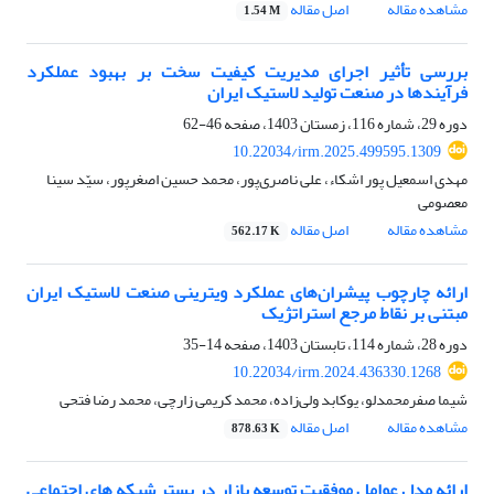
مشاهده مقاله
اصل مقاله
1.54 M
بررسی تأثیر اجرای مدیریت کیفیت سخت بر بهبود عملکرد
فرآیندها در صنعت تولید لاستیک ایران
دوره 29، شماره 116، زمستان 1403، صفحه
46-62
10.22034/irm.2025.499595.1309
مهدی اسمعیل پور اشکاء، علی ناصری‌پور، محمد حسین اصغرپور، سیّد سینا
معصومی
مشاهده مقاله
اصل مقاله
562.17 K
ارائه چارچوب پیشران‌های عملکرد ویترینی صنعت لاستیک ایران
مبتنی بر نقاط مرجع استراتژیک
دوره 28، شماره 114، تابستان 1403، صفحه
14-35
10.22034/irm.2024.436330.1268
شیما صفرمحمدلو، یوکابد ولی‌زاده، محمد کریمی زارچی، محمد رضا فتحی
مشاهده مقاله
اصل مقاله
878.63 K
ارائه مدل عوامل موفقیت توسعه بازار در بستر شبکه های اجتماعی