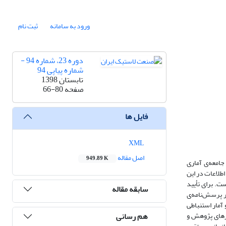
ورود به سامانه
ثبت نام
دوره 23، شماره 94 -
شماره پیاپی 94
تابستان 1398
صفحه
66-80
فایل ها
XML
اصل مقاله
949.89 K
امعه‌ی آماری
طلاعات در این
ت. برای تأیید
سابقه مقاله
ید و برای تأیید پایایی نیز به محاسبه‌ی آلفای کرونباخ اقدام شد. آلفای کرونباخ در پرسش‌نامه‌ی جو سازمانی مقدار 70/0 و در پرسش‌نامه‌ی
ی و آمار استنباطی
هم رسانی
رهای پژوهش و