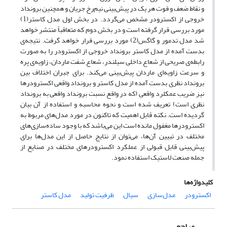
و نقاط ضعف و قوت هر یک در پیش‌بینی نیم‌رخ جریان و همچنین برونداد
خروجی از اکسترودر مشخص می‌گردد. در بخش اول مدل کاستر(1)
مورد بررسی قرار گرفته است و در بخش دوم که متعاقباً منتشر خواهد
شد مدل تدمور و گاگس(2) مورد بررسی قرار خواهد گرفت. نتیجه‌ی
بدست آمده از مدل کاستر برونداد خروجی از اکسترودر را به صورت
رابطه‌ی صریحی از شعاع داخلی سیلندر، شعاع شفت ماردان، زاویه‌ی پره
و سرعت زاویه‌ای ماردان پیش‌بینی می‌کند. برای جبران اختلاف بین
برونداد نظری بدست آمده از مدل کاستر و برونداد واقعی اکسترودرها
نیز ضریب عمکلرد واقعی (که در واقع نسبت برونداد واقعی به برونداد
نظری است) تعریف شده است و نحوه محاسبه و استفاده از آن بیان
گردیده است. نکته قابل اهمیت که تاکنون در مورد مدل‌های مربوط به
اکسترودرها مغفول مانده است این می‌باشد که با وجود ساده‌سازی‌های
مختلف در تبیین آن‌ها، می‌توان از نتایج حاصل از این مدل‌ها برای
پیش‌بینی قابل قبولی از عملکرد اکسترودرهای مختلف در صنایع از
جمله صنعت لاستیک استفاده نمود.
کلیدواژه‌ها
اکسترودر
مدل‌سازی
سیال
ظرفیت تولید
مدل کاستر
مراجع