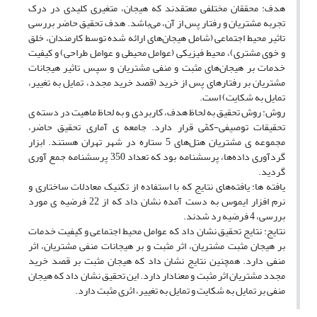
هدف: محققان مختلفی معتقدند که هیجان، متغیری کلیدی در درک
تجربه مشتریان و رفتار پس از آن، می‌باشد. هدف تحقیق حاضر بررسی
تاثیر محیط اجتماعی (شامل هیجان‌های ارائه شده توسط کارمندان، خلق
و خوی مشتری)، محیط فیزیکی (عوامل محیطی و عوامل طراحی) و کیفیت
خدمات بر هیجان‌های مثبت و منفی مشتریان و سپس تاثیر هیجانات
مشتریان بر رفتارهای پس از خرید (قصد خرید مجدد، تمایل به تغییر،
تمایل به شکایت) است.
روش: روش تحقیق به لحاظ هدف، کاربردی و به لحاظ ماهیت در دسته ی
تحقیقات توصیفی-کمّی قرار دارد. جامعه ی آماری تحقیق حاضر،
مجموعه ی مشتریان هتل‌های 5 ستاره در شهر تهران هستند. ابزار
گردآوری داده‌ها، پرسشنامه بود که تعداد 350 پرسشنامه جمع آوری
گردید.
یافته ها: یافته‌های نتایج که با استفاده از تکنیک معادلات ساختاری و
نرم افزار ایموس به دست آمده نشان داد که از 22 فرضیه ی مورد
بررسی، 4 فرضیه رد شدند.
نتایج: نتایج تحقیق نشان داد که عوامل محیط اجتماعی و کیفیت خدمات
بر هیجان مثبت مشتریان، اثر مثبت و بر هیجانات منفی مشتریان، اثر
منفی دارد. همچنین نتایج نشان داد که هیجان مثبت بر قصد خرید
مجدد مشتریان اثر مثبت و معنادار دارد. این تحقیق نشان داد که هیجان
منفی بر تمایل به شکایت و تمایل به تغییر، اثری مثبت دارد.