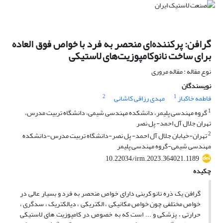
گرافن: پرکننده‌ای منحصر به فرد با خواص فوق العاده
برای ساخت نانوکامپوزیت‌های لاستیکی
نوع مقاله : مقاله مروری
نویسندگان
2
1
فاطمه خاکباز
مهدی رزاقی کاشانی
1
گروه مهندسی پلیمر، دانشکده مهندسی شیمی، دانشگاه تربیت مدرس،
تهران جلال آل احمد- پل نصر
2
تهران-خیابان جلال آل احمد- پل نصر-دانشگاه تربیت مدرس-دانشکده
مهندسی شیمی-گروه مهندسی پلیمر
10.22034/irm.2023.364021.1189
چکیده
گرافن یک ذره نانو کربنی دارای خواص منحصر به فرد و بسیار عالی در
خواص مختلفی چون خواص مکانیکی ، الکتریکی ، دیالکتریک ، سدگری ،
حرارتی ، پزشکی و ... است که به خصوص در کامپوزیت ‌های لاستیکی