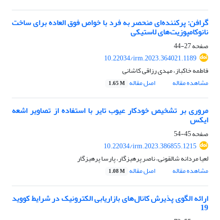
گرافن: پرکننده‌ای منحصر به فرد با خواص فوق العاده برای ساخت
نانوکامپوزیت‌های لاستیکی
صفحه
27-44
10.22034/irm.2023.364021.1189
فاطمه خاکباز، مهدی رزاقی کاشانی
مشاهده مقاله
اصل مقاله
1.65 M
مروری بر تشخیص خودکار عیوب تایر با استفاده از تصاویر اشعه
ایکس
صفحه
45-54
10.22034/irm.2023.386855.1215
لعیا مردانه شالقونی، ناصر پرهیزگار، پارسا پرهیزگار
مشاهده مقاله
اصل مقاله
1.08 M
ارائه الگوی پذیرش کانال‌های بازاریابی الکترونیک در شرایط کووید
19