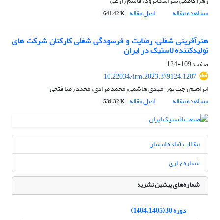
زهرا کاظمی سراسکانرود، قاسم زارعی
مشاهده مقاله
اصل مقاله
641.42 K
هنرآفرینی شغلی، رضایت و فرسودگی شغلی کارکنان شرکت های
تولیدکننده لاستیک در ایران
صفحه
109-124
10.22034/irm.2023.379124.1207
ابراهیم رجب پور، مهدی هاشمی، محمد مرادی، محمد رضا فتحی
مشاهده مقاله
اصل مقاله
539.32 K
مقالات آماده انتشار
شماره جاری
شماره‌های پیشین نشریه
دوره 30 (1404،1405)