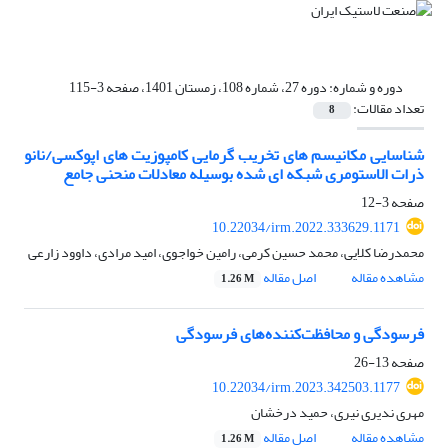
دوره و شماره:
دوره 27، شماره 108، زمستان 1401، صفحه 3-115
تعداد مقالات:
8
شناسایی مکانیسم های تخریب گرمایی کامپوزیت های اپوکسی/نانو
ذرات الاستومری شبکه ای شده بوسیله معادلات منحنی جامع
صفحه
3-12
10.22034/irm.2022.333629.1171
محمدرضا کلایی، محمد حسین کرمی، رامین خواجوی، امید مرادی، داوود زارعی
مشاهده مقاله
اصل مقاله
1.26 M
فرسودگی و محافظت‌کننده‌های فرسودگی
صفحه
13-26
10.22034/irm.2023.342503.1177
مهری ندیری نیری، حمید درخشان
مشاهده مقاله
اصل مقاله
1.26 M