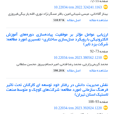
صفحه
55-72
10.22034/irm.2022.324241.1163
بهناز آقاخانی، عیسی شیبانی امین، باقر عسگرنژاد نوری، الله یار بیگی فیروزی
مشاهده مقاله
اصل مقاله
518.97 K
ارزیابی عوامل مؤثر بر موفقیت پیاده‌سازی دوره‌های آموزش
الکترونیکی با رویکرد مدل‌سازی ساختاری- تفسیری (مورد مطالعه:
شرکت یزد تایر)
صفحه
73-92
10.22034/irm.2023.380562.1210
محمد کریمی زارچی، محمد رضا فتحی، امیرحسام بهروز، محسن سلطانی
مشاهده مقاله
اصل مقاله
590.28 K
نقش مدیریت دانش در رفتار خود توسعه ای کارکنان تحت تاثیر
فرهنگ سازمانی (مورد مطالعه: شرکت‌های کوچک و متوسط صنعت
لاستیک استان تهران)
صفحه
93-108
10.22034/irm.2023.392024.1220