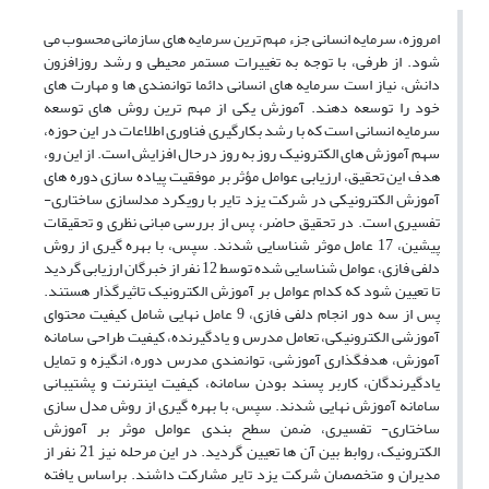
امروزه، سرمایه انسانی جزء مهم ترین سرمایه های سازمانی محسوب می
شود. از طرفی، با توجه به تغییرات مستمر محیطی و رشد روزافزون
دانش، نیاز است سرمایه های انسانی دائما توانمندی ها و مهارت های
خود را توسعه دهند. آموزش یکی از مهم ترین روش های توسعه
سرمایه انسانی است که با رشد بکارگیری فناوری اطلاعات در این حوزه،
سهم آموزش های الکترونیک روز به روز درحال افزایش است. از این رو،
هدف این تحقیق، ارزیابی عوامل مؤثر بر موفقیت پیاده سازی دوره های
آموزش الکترونیکی در شرکت یزد تایر با رویکرد مدلسازی ساختاری-
تفسیری است. در تحقیق حاضر، پس از بررسی مبانی نظری و تحقیقات
پیشین، 17 عامل موثر شناسایی شدند. سپس، با بهره گیری از روش
دلفی فازی، عوامل شناسایی شده توسط 12 نفر از خبرگان ارزیابی گردید
تا تعیین شود که کدام عوامل بر آموزش الکترونیک تاثیرگذار هستند.
پس از سه دور انجام دلفی فازی، 9 عامل نهایی شامل کیفیت محتوای
آموزشی الکترونیکی، تعامل مدرس و یادگیرنده، کیفیت طراحی سامانه
آموزش، هدفگذاری آموزشی، توانمندی مدرس دوره، انگیزه و تمایل
یادگیرندگان، کاربر پسند بودن سامانه، کیفیت اینترنت و پشتیبانی
سامانه آموزش نهایی شدند. سپس، با بهره گیری از روش مدل سازی
ساختاری- تفسیری، ضمن سطح بندی عوامل موثر بر آموزش
الکترونیک، روابط بین آن ها تعیین گردید. در این مرحله نیز 21 نفر از
مدیران و متخصصان شرکت یزد تایر مشارکت داشند. براساس یافته