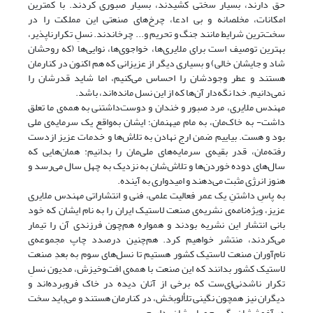
حق دارند، بسیار سختی کشیدند، بسیار صبوری کردند. با کمترین
امکانات، مخلصانه و بی ادعا، چرخ‌های صنعتی این مملکت را در
سخت‌ترین شرایط مانند جنگ و تحریم و... چرخاندند. نسلِ تکرارناپذیر،
بهترین توصیف است برای ملایری‌ها، خواجوی‌ها، نوایی‌ها (که روحشان
شاد و جایشان خالی) و بسیاری دیگر از عزیزانی که هم اکنون در کنارمان
هستند و عطر وجودشان را احساس می‌کنیم، اما شاید قدرشان را
نمی‌دانیم. خدا نگه‌دار آن‌ها که از این نسل مانده‌اند، باشد.
مهندس ملایری، مرد صبور و خندان و دوست‌داشتنی به همه‌ی ما تعلق
داشت- به خاک‌مان، به مام میهنمان؛ ایشان به‌واقع یک سرمایه‌ی ملی
بود و هست. بیاییم ضمن ارج نهادن به تلاش‌ها و خدمات عزیز ازدست
رفته‌مان، قدر بقیه‌ی سرمایه‌های ملی‌مان را بدانیم: همان‌هایی که
سال‌ها‌ی دوده خورد‌ن‌ها و تلاش‌شان به نزدیک به چهل سال می‌رسد و
هنوز انرژی مثبت می‌دهند و امیدواری به آینده.
به پاسِ داشتنِ یک عمر فعالیت علمی، فنی و انتشاراتی مهندس ملایری
عزیز، ویژه‌نامه‌ی نشریه‌‌ی صنعت لاستیک ایران را به نام ایشان که خود
بانی انتشار این نشریه بودند و همواره هم‌چون فرزندی آن را تیمار
می‌کردند، منتشر خواهیم کرد. هم‌چنین درصدد چاپ مجموعه‌ی
نام‌آوران صنعت لاستیک کشور هستیم تا نسل‌های سوم به بعدِ صنعت
لاستیک کشور بدانند که این صنعت با همه‌‌ی افت‌وخیزش، مدیون نسلِ
تکرار ناشدنی‌ای‌ست که برخی از آنان دیده در خاک فروبرده‌اند و
دیگران نیز همچون نگینی تلألوبخش، در کنارمان هستند و می‌باید سخت
در آغوششان بگیریم و پاسشان بداریم.