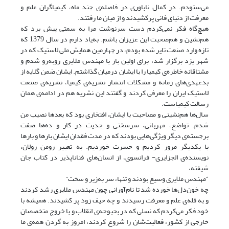
می‌ستودم. در کمال ناباوری در فاصله‌ی چند ماه، کیمیاگران علم و
معرفت از دنیای فانی پرکشیدند و از میان ما رفتند.
هیچ‌گاه فکر نمی‌کردم دست سرنوشت مرا به سمتی پیش برد که
هم‌نشین و هم‌صحبت این عزیزان باشم. به‌یاد دارم در سال 1379 که
تازه وارد صنعت تایر شده بودم، در چهارمین همایش ملی لاستیک که در
شهر یزد برگزار شد، برای اولین بار با مهندس ملایری رو‌به‌رو شدم و
مشتاقانه خاطره‌ی کیمیا را با ایشان درمیان گذاشتم. ایشان ضمن گلایه از
بدعهدی‌های زمانه و مشکلات انتشار نشریه‌ی کیمیا، نشریه‌ی صنعت
لاستیک ایران را معرفی کردند و گفتند این نشریه هم در ادامه‌ی همان
رسالت کیمیاست.
سال‌ها هم‌نشینی و مصاحبت با ایشان، افتخاری بود که بعدها نصیب من
شدم. تواضع، مهربانی، سرسختی و جدیت در کار و ده‌ها صفت
برجسته‌ی دیگر ویژگی‌هایی بودند که در مدت فقدان ایشان بارها و بارها
با یکدیگر مرور کردیم و حسرت خوردیم. به تعبیر رومن رولان،
نویسنده‌ی الجزایری- فرانسوی، از انسان‌های فناناپذیر در کتاب جان
شیفته،
“مهندس ملایری وسیع بودند و تنها، سر به‌زیر و سخت”
چه خون‌دل‌ها خورده شد تا نام‌آورانی چون مهندس ملایری رشد کردند
و به قله‌ی علم و معرفت رسیدند و چه حیف زود پر کشیدند. همیشه با
خود فکر می‌کردم که نسلی که در بحبوحه‌ی انقلاب و با خروج متخصصان
خارجی از کشور، فعالیت‌شان را شروع کردند، امروز به گردن همه‌ی ما