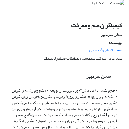
کیمیاگران علم و معرفت
سخن سردبیر
نویسنده
سعید تقوایی گنجه‌علی
مدیرعامل شرکت مهندسی و تحقیقات صنایع لاستیک
سخن سردبیر
دهه‌ی شصت که دانش‌آموز دبیرستان و بعد دانشجوی رشته‌ی شیمی
دانشگاه تهران بودم، مشتری پروپاقرص تنها نشریه‌ی فارسی زبان شیمی
کشور یعنی مجله‌ی کیمیا بودم. بی‌صبرانه منتظر چاپ کیمیا می‌شدم و
مطالبش را بارها و بارها و با تمام وجودم می‌خواندم. در آن زمان برای من
دو نامِ آشنا روح و کالبد تمامی مطالب کیمیا بودند: محسن قانع بصیری،
فریبرز عیوض ملایری. در آن دوران سختِ نشر، همواره عشق و انگیزه‌ی
این دو بزرگوار را که عطش علاقه و امید امثال مرا سیراب می‌کردند،