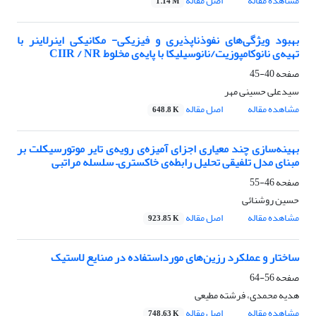
مشاهده مقاله
اصل مقاله
1.14 M
بهبود ویژگی‌های نفوذناپذیری و فیزیکی- مکانیکی اینرلاینر با
تهیه‌ی نانوکامپوزیت/نانوسیلیکا با پایه‌ی مخلوط CIIR / NR
صفحه
40-45
سیدعلی حسینی مهر
مشاهده مقاله
اصل مقاله
648.8 K
بهینه‌سازی چند معیاری اجزای آمیزه‌ی رویه‌ی تایر موتورسیکلت بر
مبنای مدل تلفیقی تحلیل رابطه‌ی خاکستری– سلسله مراتبی
صفحه
46-55
حسین روشنائی
مشاهده مقاله
اصل مقاله
923.85 K
ساختار و عملکرد رزین‌های مورداستفاده در صنایع لاستیک
صفحه
56-64
هدیه محمدی، فرشته مطیعی
مشاهده مقاله
اصل مقاله
748.63 K