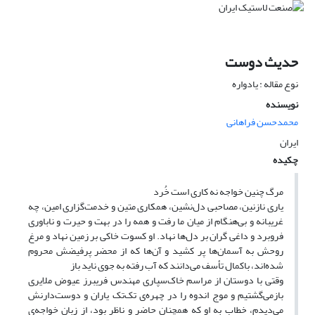
حدیث دوست
نوع مقاله : یادواره
نویسنده
محمدحسن فراهانی
ایران
چکیده
مرگ چنین خواجه نه کاری است خُرد
یاری نازنین، مصاحبی دل‌نشین، همکاری متین و خدمت‌گزاری امین، چه
غریبانه و بی‌هنگام از میان ما رفت و همه را در بهت و حیرت و ناباوری
فروبرد و داغی گران بر دل‌ها نهاد. او کسوت خاکی بر زمین نهاد و مرغ
روحش به آسمان‌ها پر کشید و آن‌ها که از محضر پرفیضش محروم
شده‌اند، باکمال تأسف می‌دانند که آب‌ رفته به جوی ناید باز
وقتی با دوستان از مراسم خاک‌سپاری مهندس فریبرز عیوض ملایری
بازمی‌گشتیم و موج اندوه را در چهره‌ی تک‌تک یاران و دوست‌دارنش
می‌دیدم، خطاب به او که همچنان حاضر و ناظر بود، از زبان خواجه‌ی