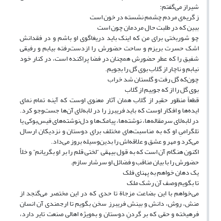
شیراز می‌گفتم:
ز گریه‌ی مردم چشمم نشسته در خون است
ببین که در طلبت حال مردمان چون است
چو شوربختی برای من که اینک باید دریغاگوی او باشم و در فقدانش
اشک حسرت بریزم و ساحت حضورش را ازدست‌رفته بیابم و رفیقی
شفیق را که عطر حضورش همچنان در فضا پراکنده است، در کنار خود
نیابم و ناچار از گلاب بوی گل را بجویم.
چون‌که گل رفت و گلستان شد خراب
بوی گل را از که جوییم از گلاب
قطعاً منظور حقیر از گلاب همان آثار معنوی اوست که آینه تمام نمای
ایده‌ها و افکار اوست که باید فریبرز را در لابه‌لای آن‌ها جست‌وجو کرد.
در لابه‌لای سرمقاله‌ها، نوشته‌ها، پیامک‌ها و دل‌نوشته‌های فیس‌بوکی یا
تلگرامیِ او که به مناسبت‌های مختلف برای دوستان و نزدیکان ارسال
می‌کرد و مهر و عشق و علاقه‌اش را بدین‌وسیله بروز می‌داد.
اکنون هنگام آن است که به قول بیهقی “لختی قلم را بر او بگریانم” و خلأ
حضورش را با بیان مناقب و فضائل او سرشار سازم.
یک ‌دهان خواهم به پهنای فلک
تا بگویم وصف آن رشک ملک
می‌خواهم با این بضاعت مزجاة تا حدی که در این مختصر می‌گنجد از
منش، روش، دانش و بینش فریبرز سخن بگویم تا ارجمندی آن انسان
فرهیخته و حقی که بر گردنِ دوستان و به‌ویژه اهالی صنعت تایر دارد،