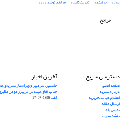
دوده
پرکننده
تقویت‌کننده
فرایند تولید دوده
مراجع
دسترسی سریع
آخرین اخبار
صفحه اصلی
جانشین سردبیر و ویراستار نشریه‌ی صن
درباره نشریه
جناب آقای مهندس فریبرز عوض ملایری د
اعضای هیات تحریریه
گفت
1396-07-27
ارسال مقاله
تماس با ما
نقشه سایت