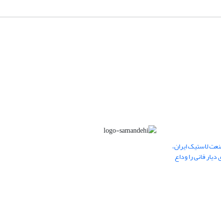
عت لاستیک ایران،
یار فانی را وداع